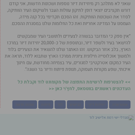
שאני לא מתלהב רק מיחידות דיור נוספות ושכונות חדשות, אני קודם
דורש תקציבים יוצאי דופן לתיקון עוולות העבר ולשיקום העיר הוותיקה,
לסדר את השכונות הוותיקות. זהו הסכם תקדימי בכל קנה מידה,
העמסנו על המדינה אחריות ואת כל החלומות שלנו במסגרת ההסכם.
“אין ספק כי המדובר בבשורה לצעירים ולתושבי העיר שמבקשים
להישאר בעיר ולשפר דיור, ובתוספת של כ-20,000 יחידות דיור במרכז
הארץ, בלב אזור הביקוש. זהו האתגר שלנו להשאיר את הצעירים בלוד
ולמשוך אוכלוסייה חילונית ציונית ממרכז הארץ שתבוא ללוד, תראה את
העיר כמקום אטרקטיבי למגורים, עיר בצמיחה מחודשת, עם חינוך
איכותי, שפע מקורות תעסוקה, תנופת פיתוח ודיור בר השגה”.
>> להצטרפות לרשימת התפוצה של מקומונט לוד וקבלת כל
העדכונים ראשונים בווטסאפ, לחץ/י כאן <<
אסטרטגיה
יחידות דיור
כבישים
לוד
פיתוח
שכונה חדשה