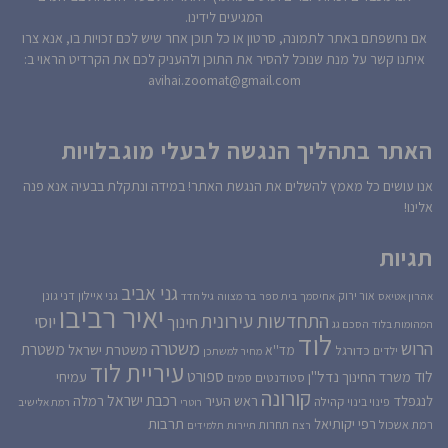
המגיעים לידינו.
אם נחשפתם באתר לתמונה, סרטון או כל תוכן אחר שיש לכם זכויות בו, אנא צרו
איתנו קשר על מנת שנוכל להסיר את התוכן ולהעניק לכם את הקרדיט הראוי ב:
avihai.zoomat@gmail.com
האתר בתהליך הנגשה לבעלי מוגבלויות
אנו עושים כל מאמץ להשלים את הנגשת האתר! במידה ונתקלת בבעיה אנא פנה
אלינו!
תגיות
גני אביב
גני איילון
דני גונן
אור ירוק
אהרון אטיאס
אחיסמך
בית ספר
בר מצווה
גיל חדד
יאיר רביבו
התחדשות עירונית
יוסי
חינוך
המהומות בלוד
הסכם גג
לוד
הרוש
משטרה
משטרת
משטרת ישראל
כדורגל
מד''א
ילדים
מחיר למשתכן
עיריית לוד
לוד
ספורט
נדל''ן
עמיחי
משרד החינוך
סטודנטים
סמים
קורונה
רכבת ישראל
לנגפלד
ראש העיר
רמלה
קהילה
פינוי בינוי
רוטרי
רמת אלישיב
רפי יקותיאל
תרבות
רמת אשכול
תחרות
רצח
תיירות
תלמידים