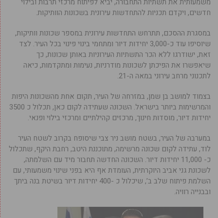
משמעותית את תשתיות התחבורה, יביא לפיתוח מרכזי תרבות ובילוי
חדשים, ויקדם תכניות להתחדשות עירונית בשכונות הוותיקות.
במסגרת ההסכם, תתרחש התחדשות עירונית במספר שכונות וותיקות,
שיוסיפו עוד כ-3,000 יחידות דיור ומתחמי בינוי פינוי בכל העיר. לצד
זאת, ישודרגו ללא הכר התשתיות העירוניות באותן שכונות, כך
שיאפשרו את הפיכתן לשכונות מודרניות, נעימות ומתקדמות, כיאה
לתכנוני מרחב עירוני במאה ה-21.
בצמוד למושב בן שמן, במזרחה של העיר, תקום אחת מהשכונות היפות
והמרשימות ביותר בישראל. השכונה שעתידה לקום כאן, תכלול כ 3500
יחידות דיור, מוסדות חינוך, מרכזים קהילתיים ומרכזי בילוי ופנאי.
במערבה של העיר, בשטח מושב ניר צבי שיסופח בקרוב לשטח העיר
לוד, עתידה לקום שכונה מרשימה, מתוכננת היטב, רחבת היקף, שתכלול
כ- 11,000 יחידות דיור. השכונה החדשה תחבור מיד עם השלמתה,
לשכונת גני אביב היוקרתית, העומדת אף היא בפני שינוי משמעותי, עם
השלמת פיתוח שלב ב’, שיכלול כ -400 יחידות דיור בשיטת בנה ביתך
ובבנייה רוויה.