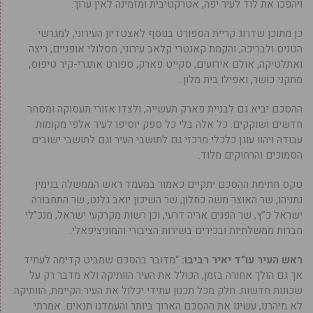
ויהפכו את לוד לעיר יפה, אטרקטיבית ומזמינה לאין ערוך.
כן מתוכן שדרוג קריית הספורט בנוסף לאצטדיון העירוני, למגרשי
הטניס ולבריכה, והקמת קאנטרי קלאב עירוני, מסלולי אופניים, ריצה
ואתלטיקה, אולם אירועים, סקייט פארק, ספורט אתגרי-קיר טיפוס,
מתקני כושר, ואפילו בית מלון..
ההסכם יביא גם לבניית פארק תעשייה, ולצדו אזורי תעסוקה ומסחר
חדשים ושוקקים. כל אלה בלי כל ספק יוסיפו לעיר אלפי מקומות
עבודה ויהוו עוגן כלכלי מרכזי גם לתושבי העיר וגם לתושבי ישובים
הסמוכים והרחוקים מלוד.
טקס חתימת ההסכם יתקיים כאמור במעמד ראש הממשלה בנימין
נתניהו, שר האוצר משה כחלון, שר השיכון יואב גלנט, שר התחבורה
ישראל כ”ץ, שר הפנים אריה דרעי, וכן רשות מקרקעי ישראל, מנכ”לי
חברות ממשלתיות ובכירים בשירות הציבורי והמוניציפאלי.
ראש העיר עו”ד יאיר רביבו:
“מדובר בהסכם שמביט קדימה לעתיד
אך גם הולך אחורה בזמן, הכולל את העיר הוותיקה ולא מדבר רק על
שכונות חדשות. חלק מכל תכנון עתידי יכלול את העיר הקיימת, הוותיקה.
לא מיהרנו, עשינו את ההסכם הארוך ביותר והעמדנו תנאים. אמרתי