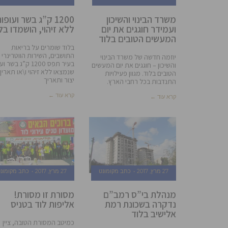
משרד הבינוי והשיכון
1200 ק”ג בשר ועופו
ועמידר חוגגים את יום
ללא זיהוי, הושמדו בל
המעשים הטובים בלוד
בלוד שומרים על בריאות
התושבים, השירות הווטרינרי
יוזמה חדשה של משרד הבינוי
בעיר תפס 1200 ק”ג בשר
והשיכון – חוגגים את יום המעשים
שנמצאו ללא זיהוי ו\או תאריך
הטובים בלוד. מגוון פעילויות
יצור ותאריך
התנדבות בכל רחבי הארץ.
קרא עוד ←
קרא עוד ←
27 מרץ, 2017
כתב מקומונט
27 מרץ, 2017
כתב מקומונ
מנהלת בי”ס רמב”ם
מסורת זו מסורת!
נדקרה בשכונת רמת
אליפות לוד בטניס
אלישיב בלוד
כמיטב המסורת הטובה, ציין