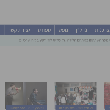
צרכנות
נדל”ן
נופש
ספורט
יצירת קשר
 נוער השתתפו במתחם הלילה של עיריית לוד: “קיץ בטוח, ערכי ומהנה”
ט
29 מרץ, 2017
כתב מקומונט
28 מרץ, 2017
כתב מקומונט