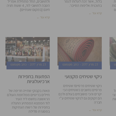
ת
בלוד, אשר זכה לעלות לגמר
ולתושבים, החל מתחילת אפריל
מת
בתוכנית אליפות הסייבר.
הטבה לתושבי לוד, 4 שעות חניה
רם
חינם {במקום שעתיים}.
קרא עוד ←
קרא עוד ←
ט
23 מרץ, 2017
כתב מקומונט
23 מרץ, 2017
כתב מקומונט
ניקוי שטיחים מקצועי
הפתעות בחפירות
ארכיאולוגיות
ניקוי שטיחים פרסיים! שטיחים
פרסיים נחשבים כשטיחים הכי
ל
מאות בקבוקי שתייה חריפה של
יקרים והכי משובחים בעולם ולכם
ני
חיילים בריטיים ממלחמת העולם
הם זקוקים גם לניקוי שטיחים ע”י
ות
הראשונה נחשפו ליד העיר
חברה
לוד הממצא המפתיע התגלה
בחפירות של רשות העתיקות
קרא עוד ←
במסגרת סלילת