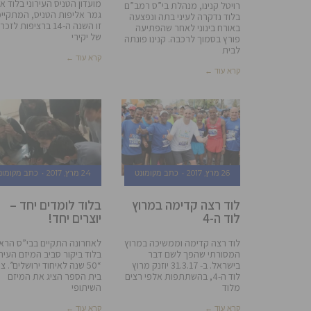
מועדון הטניס העירוני בלוד א
רויטל קנינו, מנהלת בי”ס רמב”ם
גמר אליפות הטניס, המתקיי
בלוד נדקרה לעיני בתה ונפצעה
זו השנה ה-14 ברציפות לזכ
באורח בינוני לאחר שהפתיעה
של יקירי
פורץ בסמוך לרכבה. קנינו פונתה
לבית
קרא עוד ←
קרא עוד ←
26 מרץ, 2017
כתב מקומונט
24 מרץ, 2017
כתב מקומונ
לוד רצה קדימה במרוץ
בלוד לומדים יחד –
לוד ה-4
יוצרים יחד!
לוד רצה קדימה וממשיכה במרוץ
לאחרונה התקיים בבי”ס הרא
המסורתי שהפך לשם דבר
בלוד ביקור סביב המיזם העירו
בישראל. ב- 31.3.17 יוזנק מרוץ
“50 שנה לאיחוד ירושלים”. צו
לוד ה-4, בהשתתפות אלפי רצים
בית הספר הציג את המיזם
מלוד
השיתופי
קרא עוד ←
קרא עוד ←