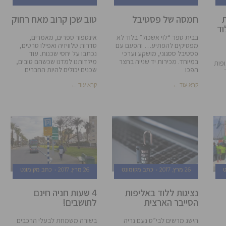
ת
חמסה של פסטיבל
טוב שכן קרוב מאח רחוק
וד
בבית ספר “לוי אשכול” בלוד לא
אינספור ספרים, מאמרים,
מפסיקים להפתיע… והפעם עם
סדרות טלוויזיה ואפילו סרטים,
פסטיבל ססגוני, מושקע וערכי
נכתבו על יחסי שכנות. עוד
במיוחד. מכירות יד שנייה בחצר
מילדותנו למדנו שכשהם טובים,
 ועופות
הפכו
שכנים יכולים להיות החברים
קרא עוד ←
קרא עוד ←
ט
26 מרץ, 2017
כתב מקומונט
26 מרץ, 2017
כתב מקומונט
נציגות ללוד באליפות
4 שעות חניה חינם
הסייבר הארצית
לתושבים!
הישג מרשים לבי”ס נעם נריה
בשורה משמחת לבעלי הרכבים