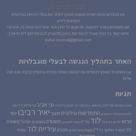
זכויות יוצרים ©
אנו מכבדים זכויות יוצרים ועושים מאמץ לאתר את בעלי הזכויות בצילומים
המגיעים לידינו.
אם נחשפתם באתר לתמונה, סרטון או כל תוכן אחר שיש לכם זכויות בו, אנא צרו
איתנו קשר על מנת שנוכל להסיר את התוכן ולהעניק לכם את הקרדיט הראוי ב:
avihai.zoomat@gmail.com
האתר בתהליך הנגשה לבעלי מוגבלויות
אנו עושים כל מאמץ להשלים את הנגשת האתר! במידה ונתקלת בבעיה אנא פנה
אלינו!
תגיות
גני אביב
גני איילון
דני גונן
אור ירוק
אהרון אטיאס
אחיסמך
בית ספר
בר מצווה
גיל חדד
יאיר רביבו
התחדשות עירונית
יוסי
חינוך
המהומות בלוד
הסכם גג
לוד
הרוש
משטרה
משטרת
משטרת ישראל
כדורגל
מד''א
ילדים
מחיר למשתכן
עיריית לוד
לוד
ספורט
נדל''ן
עמיחי
משרד החינוך
סטודנטים
סמים