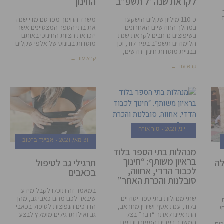
לקראת שנה”ל תשפ”ב
החינוך
כ-110 מיליון שקלים הושקעו
משרד החינוך מפרסם מדי שנה
במהלך החודשיים האחרונים
את בתי הספר המצטיינים אשר
בשיפוצים נרחבים לקראת שנת
יזכו את הצוות החינוכי באותם
הלימודים תשפ”ב בעיר לוד, וכן
מוסדות בבונוס של אלפי שקלים
בבניית מוסדות חינוך חדשים,
קרא עוד ←
קרא עוד ←
1 יוני, 2021
טור אורח
31 מאי, 2021
אביעד ברטוב
מנהלות בתי הספר בלוד
בראיון משותף: “חינוך
לה
תרגילי גב לטיפול
לכבוד הדדי, אחווה,
בכאבים
סובלנות והכרת האחר”
במאמר זה תוכלו לקבל מידע
שיבאר לכם מהם כאבי גב, מהן
שתי מנהלות בתי ספר יסודיים
הדרכים הנפוצות לטיפול בכאבי
בלוד, ענת אסף ושירין מחראב,
י
גב ואילו תרגילים מומלץ לבצע
התראיינו לאתר “דבר” בצל
המשבר בערים המעורבות עם
כים