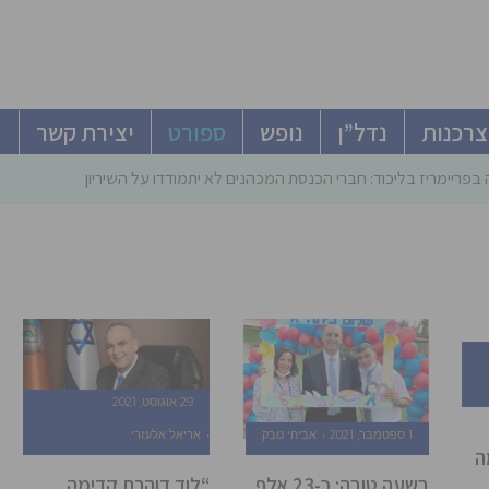
צרכנות
נדל”ן
נופש
ספורט
יצירת קשר
פריימריז בליכוד: חברי הכנסת המכהנים לא יתמודדו על השיריון – גוברים סיכ
29 אוגוסט, 2021
1 ספטמבר, 2021
אביחי טבק
אריאל אלעזרי
ה
בשעה טובה: כ-23 אלף
“לוד דוהרת קדימה