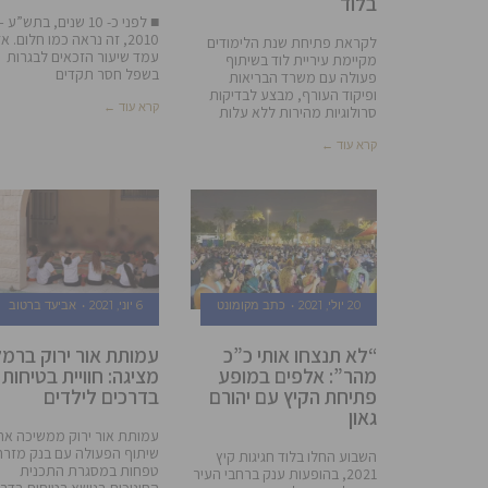
בלוד
■ לפני כ- 10 שנים, בתש”ע –
2010, זה נראה כמו חלום. אז
לקראת פתיחת שנת הלימודים
עמד שיעור הזכאים לבגרות
מקיימת עיריית לוד בשיתוף
בשפל חסר תקדים
פעולה עם משרד הבריאות
ופיקוד העורף, מבצע לבדיקות
קרא עוד ←
סרולוגיות מהירות ללא עלות
קרא עוד ←
20 יולי, 2021
כתב מקומונט
6 יוני, 2021
אביעד ברטוב
“לא תנצחו אותי כ”כ
עמותת אור ירוק ברמ
מהר”: אלפים במופע
מציגה: חוויית בטיחות
פתיחת הקיץ עם יהורם
בדרכים לילדים
גאון
עמותת אור ירוק ממשיכה את
שיתוף הפעולה עם בנק מזרח
השבוע החלו בלוד חגיגות קיץ
טפחות במסגרת התכנית
2021, בהופעות ענק ברחבי העיר
החינוכית בנושא בטיחות בדר