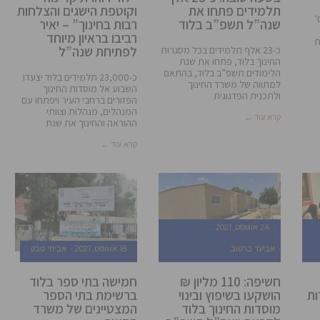
תלמידים פתחו את
וקוטפת הישגים והצלחות
״
שנה”ל תשפ”ב בלוד
רבות בחינוך” – יאיר
רביבו בראיון מיוחד
ת
לפתיחת שנה”ל
כ-23 אלף תלמידים בכל מסגרות
החינוך בלוד, פתחו את שנת
הלימודים תשפ”ב בלוד, בהתאם
כ-23,000 תלמידים בלוד יצעדו
למתווה של משרד החינוך
השבוע אל מוסדות החינוך
ולתכנית הפדגוגית
הפזורים ברחבי העיר ויפתחו עם
המנהלים, מנהלות וצוותי
קרא עוד ←
ההוראה והחינוך את שנת
קרא עוד ←
24 אוגוסט, 2021
אביעד ברטוב
18 אוגוסט, 2021
אביחי טבק
חשיפה: 110 מליון ₪
חמישה בתי ספר בלוד
ות
הושקעו בשיפוץ ובינוי
ברשימת בתי הספר
מוסדות החינוך בלוד
המצטיינים של משרד