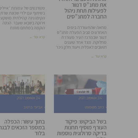
את מתנ”ס דנוור
סטודנטים של עמותת ״איילים
לפעילות תחת ניהול
בשיתוף עם ילדי שכונת שרת
החברה למתנ”סים
הקימו גינה קהילתית מושקע
וירוקה בשבוע שעבר. הגינה
מחאה שהתעוררה בימים
הוקמה במתחם מוזנח
האחרונים סביב הפעלת מתנ”ס
דנוור שבמרכז העיר מעוררת
קרא עוד ←
מחלוקת. מצד אחד טוענים
תושבים לאפליה וייעוד חלק ניכר
קרא עוד ←
24 אוגוסט, 2021
24 אוגוסט, 2021
כתב מקומונט
אביעד ברטוב
בשל הביקוש: פיקוד
בתוך עשור: הכפלה
העורף מוסיף תחנות
במספר הזכאים לבגר
בדיקה סרולוגית נוספות
בלוד