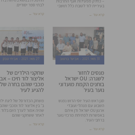
– כחלק מפעילות אגף התרבות
לבתי ספר יסודיים.
בעיריית לוד לטובת כלל תושבי
קרא עוד ←
קרא עוד ←
31 מאי, 2021
אביעד ברטוב
27 מאי, 2021
אביחי טבק
מנסים לחזור
שחקני הילדים של
לשגרה: OU ישראל
אליצור לוד חיכו – אב
בוחנים הקמת מועדוני
מכבי שוהם בחרה של
נוער בעיר
להגיע לעיר
סגן ראש העיר יוסי הרוש נפגש
משחק הכדורסל של ליגת ילד
השבוע עם מנהלי ועובדי
ב’ בין אליצור לוד ומכבי שוהם
ארגון OU ישראל ודן איתם
שהיה אמור לערך היום בלוד 
באפשרות לפתיחת מרכזי נוער
לאחר ששחקני שוהם
ברחבי העיר.
קרא עוד ←
קרא עוד ←