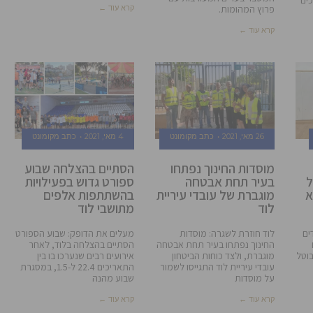
קרא עוד ←
פרוץ המהומות.
קרא עוד ←
26 מאי, 2021
כתב מקומונט
4 מאי, 2021
כתב מקומונט
מוסדות החינוך נפתחו
הסתיים בהצלחה שבוע
ל
בעיר תחת אבטחה
ספורט גדוש בפעילויות
א
מוגברת של עובדי עיריית
בהשתתפות אלפים
לוד
מתושבי לוד
ים
לוד חוזרת לשגרה: מוסדות
מעלים את הדופק: שבוע הספורט
החינוך נפתחו בעיר תחת אבטחה
הסתיים בהצלחה בלוד, לאחר
בוטל
מוגברת, ולצד כוחות הביטחון
אירועים רבים שנערכו בו בין
עובדי עיריית לוד התגייסו לשמור
התאריכים 22.4 ל-1.5, במסגרת
על מוסדות
שבוע מהנה
קרא עוד ←
קרא עוד ←