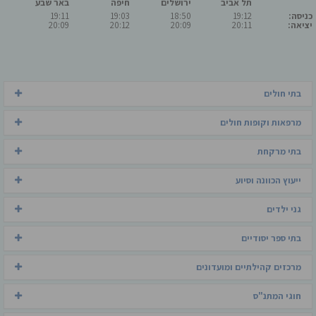
תל אביב
ירושלים
חיפה
באר שבע
כניסה:
19:12
18:50
19:03
19:11
יציאה:
20:11
20:09
20:12
20:09
בתי חולים
מרפאות וקופות חולים
בתי מרקחת
ייעוץ הכוונה וסיוע
גני ילדים
בתי ספר יסודיים
מרכזים קהילתיים ומועדונים
חוגי המתנ"ס