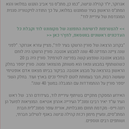
אגרוקר, יו”ר קהילה נגישה, “כמו כן, מתנ”ס גני אביב הונגש במלואו והוא
המתנ”ס הראשון בעיר שמונגש במלואו, על כך התודה לויקטוריה סגנית
המהנדסת של עיריית לוד”.
>> להצטרפות לרשימת התפוצה של מקומונט לוד וקבלת כל
העדכונים ראשונים בווטסאפ, לחץ/י כאן <<
“בקרוב הרצאה של סורין הרשקו בעיר לוד”, מציין עזרא אגרוקר. “לפני
שנה ציינה המדינה 40 שנה למבצע אנטבה. סורין הרשקו היה לוחם
במבצע אנטבה שנפצע קשה בפריצה לטרמינל. סורין היה בן 20
כשהשתתף במבצע ומאז הוא משותק מהצוואר ומטה. סורין יספר בחלק
הראשון בהרצאה על מבצע אנטבה. בביקור בביתו מצאנו אדם אופטימי
שעושה רבות, חבר בעמותת לוטם לטיולי נכים בארץ ועוד. בחלק השני
יספר סורין על ההתמודדות עם המגבלה במשך 40 שנה”.
האירוע המסקרן מתקיים בשיתוף עיריית לוד, בעידודם הרב של ראש
העיר עו”ד יאיר רביבו ומנכ”ל העירייה אהרון אטיאס. המוציאות לפועל הן
רננה וייס- מקדמת תחום מוגבלויות, אורית עופר סמנכ”לית חברת
המתנ”סים, ומעיין מימון רכזת קהילה נגישה באגף לשילוב חברתי,
ושותפים רבים ונוספים.