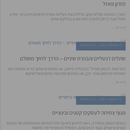
מזרון פאזל
הצורך במניעת חבלות עקב נפילה בעת פעילות גופנית ומשחק הינו ברור. מזרון
פאזל נועד בדיוק למטרה זאת ומגיע בחלקים אותם
קרא עוד ←
15 אוגוסט, 2024
תוכן מקודם
שתלים דנטליים והבהרת שיניים – הדרך לחיוך מושלם
במרפאת “ביוטק סמייל” בהרצליה פיתוח, אנו מאמינים שחיוך בריא ואסתטי הוא
המפתח לביטחון עצמי. לכן, אנו מציעים פתרונות מתקדמים לשיקום
קרא עוד ←
12 אוגוסט, 2024
תוכן מקודם
מנוף צמיחה לעסקים קטנים ובינוניים
בעולם העסקי המודרני, גישה למימון היא קריטית לצמיחה והתפתחות של עסקים
קטנים ובינוניים. עבור רבים מהם, המסלול המסורתי של הלוואות