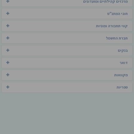
מרכזים קהילתיים ומועדונים
חוגי המתנ"ס
קווי תחבורה ומוניות
חברת החשמל
בנקים
דואר
מקוואות
ספריות