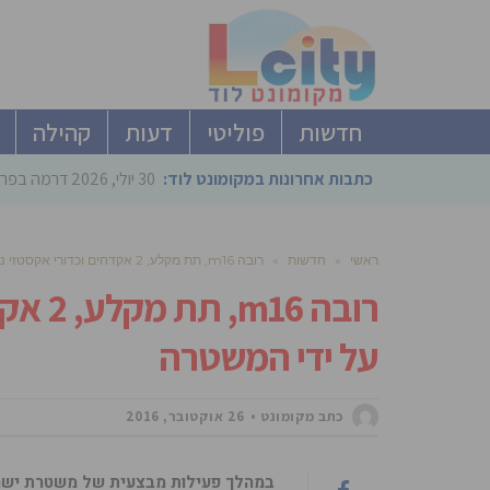
חדשות
פוליטי
דעות
קהילה
כתבות אחרונות במקומונט לוד:
30 יולי, 2026
דרמה בפריימריז הליכוד: 4 ל
ראשי
»
חדשות
»
רובה m16, תת מקלע, 2 אקדחים וכדורי אקסטזי נתפסו בלוד על ידי המשטרה
רובה 6
על ידי המשטרה
כתב מקומונט
26 אוקטובר, 2016
במהלך פעילות מבצעית של משטרת ישרא