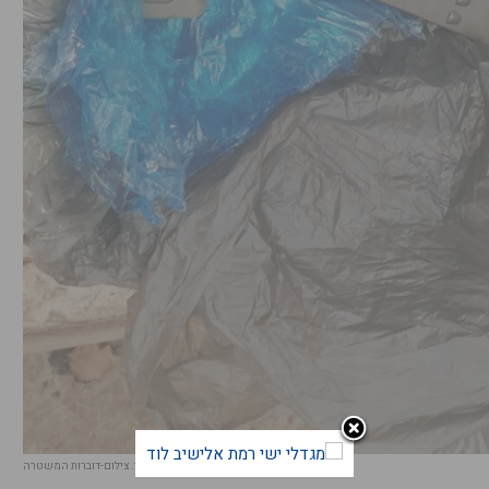
מקלע קרלו וכדורי אקסטזי. צילום-דוברות המשטרה