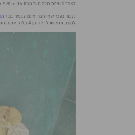
לאחר חשיפת רובה סער מסוג m-16 ושני אקדחים בחיפוש במתחם אחר בלוד.
כזכור בעבר יצאו חברי מועצה בעיר כנגד
תו
למצב הזוי שכל ילד בן 4 בלוד יודע מתוך שינה להבחין בין ירי מאקדח, נק”ל, בודדת או צרור?”