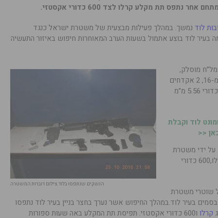
נתפס תת מקלע קרלו לצד 600 כדורי אקסטזי.
בות לוד
נמשך. במהלך פעילות מבצעית של משטרת ישראל כנגד
ה בעיר לוד בוצע אתמול בשעות הערב המאוחרות חיפוש באיזור התעשיה
מל”ח מוסלק,
נתפסו על ידי שוטרי משטרת ישראל רובה מ-16, 2 אקדחים
9 מ”מ ומחסניות עם כדורים בתוכם,עשרות כדורי 5.56 מ”מ
ונט לוד וקבלת
אן <<
 על ידי משטרת
ישראל בלוד – תת מקלע מאולתר מסוג קרלו,600 כדורי
הנשקים שנתפסו בלוד.צילום דוברות המשטרה
ל שוטרי משטרת
סמים בעיר לוד.במהלך החיפוש אשר נערך בחצר בניין בעיר לוד נתפסו
ג
קרלו
ו600 כדורי אקסטזי. תפיסת תת המקלע באה שעות ספורות