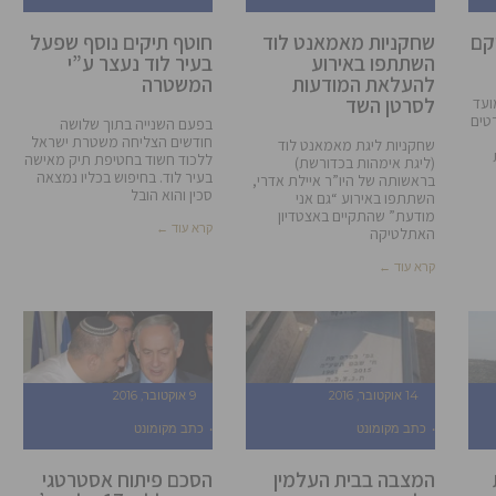
קם
שחקניות מאמאנט לוד
חוטף תיקים נוסף שפעל
השתתפו באירוע
בעיר לוד נעצר ע”י
להעלאת המודעות
המשטרה
לסרטן השד
ועד
טים
בפעם השנייה בתוך שלושה
חודשים הצליחה משטרת ישראל
שחקניות ליגת מאמאנט לוד
ללכוד חשוד בחטיפת תיק מאישה
(ליגת אימהות בכדורשת)
בעיר לוד. בחיפוש בכליו נמצאה
בראשותה של היו”ר איילת אדרי,
סכין והוא הובל
השתתפו באירוע “גם אני
מודעת” שהתקיים באצטדיון
קרא עוד ←
האתלטיקה
קרא עוד ←
14 אוקטובר, 2016
9 אוקטובר, 2016
כתב מקומונט
כתב מקומונט
המצבה בבית העלמין
הסכם פיתוח אסטרטגי