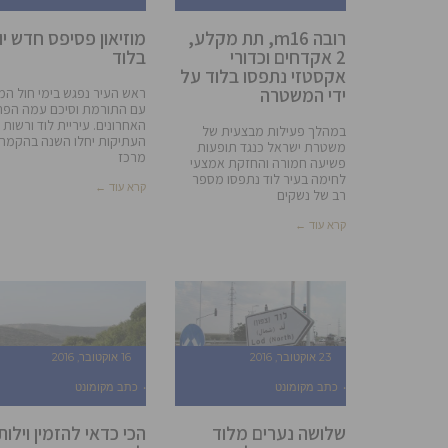
רובה m16, תת מקלע,
מוזיאון פסיפס חדש יו
2 אקדחים וכדורי
בלוד
אקסטזי נתפסו בלוד על
ידי המשטרה
ראש העיר נפגש בימי חול המ
עם התורמת וסיכם עמה הפר
האחרונים. עיריית לוד ורשות
במהלך פעילות מבצעית של
העתיקות יחלו השנה בהקמת
משטרת ישראל כנגד תופעות
מרכז
פשיעה חמורה והחזקת אמצעי
לחימה בעיר לוד נתפסו מספר
קרא עוד ←
רב של נשקים
קרא עוד ←
23 אוקטובר, 2016
16 אוקטובר, 2016
כתב מקומונט
כתב מקומונט
שלושה נערים מלוד
הכי כדאי להזמין וילות