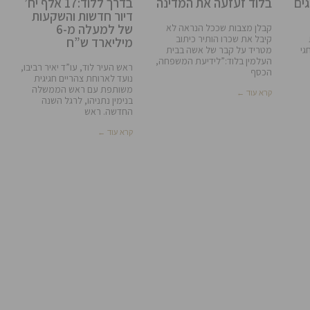
ים
בלוד זעזעה את המדינה
בדרך ללוד:17 אלף יח’
דיור חדשות והשקעות
של למעלה מ-6
קבלן מצבות שככל הנראה לא
קיבל את שכרו הותיר כיתוב
מיליארד ש”ח
גי
מטריד על קבר של אשה בבית
העלמין בלוד:”לידיעת המשפחה,
ראש העיר לוד, עו”ד יאיר רביבו,
הכסף
נועד לארוחת צהריים חגיגית
משותפת עם ראש הממשלה
קרא עוד ←
בנימין נתניהו, לרגל השנה
החדשה. ראש
קרא עוד ←