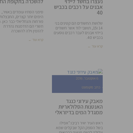
נעצרו בחשד ליידוי
להשכרה בתקופת החג
אבנים על רכבים בכביש
40
סימני הסתיו עומדים באוויר,
הימים יותר קצרים, החבצלות
פורחות והנחליאלי כבר כאן. ח
שלושת החשודים הם קטינים בני
תשרי הם הזדמנות נהדרת
14 ו15, תושבי לוד אשר חשודים
להזמין וילה להשכרה
ביידוי אבנים לעבר רכבים נוסעים
בכביש 40.
קרא עוד ←
קרא עוד ←
6 אוקטובר, 2016
כתב מקומונט
מאבק עירוני כנגד
האנטנות הסלולאריות
ממגדל המים בדיזראלי
ראש העיר יאיר רביבו:”אפילו
בשל הספק הקל שבקלים שמא
עלולה להיות פגיעה בבריאות