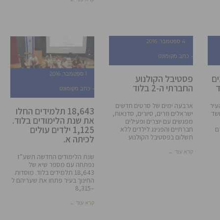
4 ספטמבר, 2016
כתב מקומונט
1 ספטמבר, 2016
ים
פסטיבל הקולנוע
ד
החברתי ה-2 בלוד
כתב מקומונט
עיר
ארבעה ימים של סרטים חדשים
18,643 תלמידים החלו
שד
ישראלים וזרים, סיורים, סדנאות,
את שנת הלימודים בלוד.
מפגשים עם יוצרים ופעילים
1,125 ילדים עולים
כו כ750 גרם
חברתיים והפנינג לילדים ללא
תשלום בפסטיבל הקולנוע
לכיתה א.
קרא עוד ←
שנת הלימודים החדשה תשע”ז
נפתחה עם מספר שיא של
18,643 תלמידים בלוד. מוסדות
החינוך בעיר פתחו את שעריהם ל
–8,315
קרא עוד ←