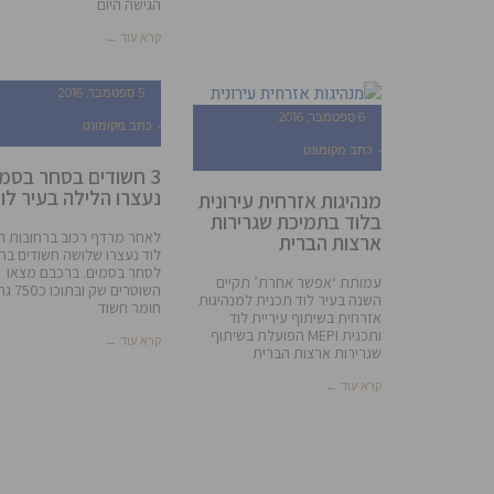
הגישה היום
קרא עוד ←
5 ספטמבר, 2016
6 ספטמבר, 2016
כתב מקומונט
כתב מקומונט
3 חשודים בסחר בסמ
נעצרו הלילה בעיר לו
מנהיגות אזרחית עירונית
בלוד בתמיכת שגרירות
לאחר מרדף רכוב ברחובות ה
ארצות הברית
לוד נעצרו שלושה חשודים בח
לסחר בסמים. ברכבם מצאו
עמותת ‘אפשר אחרת’ תקיים
השוטרים שק ובתו
השנה בעיר לוד תכנית למנהיגות
חומר חשוד
אזרחית בשיתוף עיריית לוד
ותכנית MEPI הפועלת בשיתוף
קרא עוד ←
שגרירות ארצות הברית
קרא עוד ←