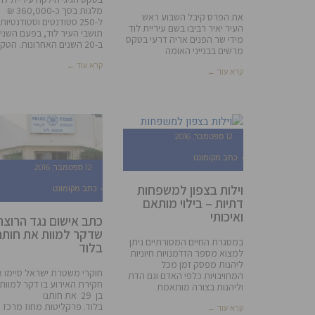
מלגות בסך כ-360,000 ₪
את הפרס קיבל השבוע ראש
ל-250 סטודנטים וסטודנטיות
העיר יאיר רביבו בשם עיריית לוד
תושבי העיר לוד, בפעם השניי
מידי שר הפנים אריה דרעי בטקס
ב-20 השנים האחרונות. הטקס
מרשים בבנייני האומה
קרא עוד ←
קרא עוד ←
12 ספטמבר, 2016
כתב מקומונט
12 ספטמבר, 2016
וילות בצפון למשפחות
כתב מקומונט
דתיות – בילוי מותאם
ואיכותי
כתב אישום נגד הרוצח
שדקר למוות את חותנו
במסגרת החיים המסורתיים ניתן
בלוד
למצוא מספר הזדמנויות חיוניות
ליהנות מפסק זמן מכל
חוקרי משטרת ישראל סיימו 
המחויבויות כלפי האדם וגם הדת
חקירת האירוע בו דקר למוות 
וליהנות בצורה מותאמת
בן 29 את חותנו
בלוד. פרקליטות מחוז מרכז
קרא עוד ←