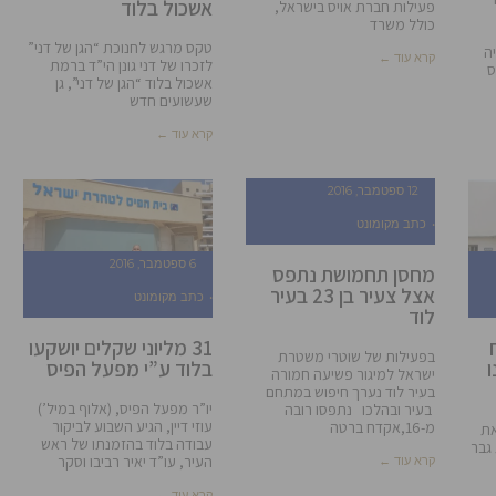
אשכול בלוד
פעילות חברת אויס בישראל,
כולל משרד
טקס מרגש לחנוכת “הגן של דני”
ה
קרא עוד ←
לזכרו של דני גונן הי”ד ברמת
אשכול בלוד “הגן של דני”, גן
שעשועים חדש
קרא עוד ←
12 ספטמבר, 2016
כתב מקומונט
6 ספטמבר, 2016
מחסן תחמושת נתפס
אצל צעיר בן 23 בעיר
כתב מקומונט
לוד
31 מליוני שקלים יושקעו
בפעילות של שוטרי משטרת
בלוד ע”י מפעל הפיס
ישראל למיגור פשיעה חמורה
בעיר לוד נערך חיפוש במתחם
יו”ר מפעל הפיס, (אלוף במיל’)
בעיר ובהלכו נתפסו רובה
עוזי דיין, הגיע השבוע לביקור
מ-16,אקדח ברטה
את
עבודה בלוד בהזמנתו של ראש
גבר
העיר, עו”ד יאיר רביבו וסקר
קרא עוד ←
קרא עוד ←