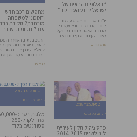
“האלופים הבאים של
ישראל יהיו מהעיר לוד”
מחפשים רכב חדש
וחסכוני למשפחה
יו”ר האגוד פונטי שהגיע ללוד
מורחבת? סקירת רכבי
לחנוך מרכז ג’ודו חדש אמר כי
עם 7 מקומות ישיבה
מבחינת האיגוד מדובר בפרויקט
מיוחד לקידום הענף ג’ודו בעיר
החגים בפתח, האווירה הופכת
להיות משפחתית והרצון לנסו
קרא עוד ←
לטיולים עם בן או בת הזוג והי
בצורה נוחה ונעימה הולך וגוב
קרא עוד ←
15 ספטמבר, 2016
כתב מקומונט
21 ספטמבר, 2016
מלגות בסך כ-000
כתב מקומונט
₪ חולקו ל-250
סטודנטים בלוד
פרס ניהול תקין לעיריית
לוד לשנים 2014-2015
בטקס חגיגי חילקה עיריית לוד