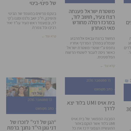
של פינוי-בינוי
משטרת ישראל פענחה
בטקס מרשים במעמד שר הבינוי
רצח צעיר, תושב לוד,
והשיכון, ח”כ יואב גלנט וסגנו ג’קי
ם
במרכז רמלה מחודש
לוי, ובמעמד ראש העיר עו”ד יאיר
מאי האחרון
רביבו וכל צמרת
קרא עוד ←
החשוד ברצח עבאס אלמרבוע
ע
שנמלט במהלך המרדף אחריו
לדים
נתפס ע”י שוטרי משטרת ישראל
ר.
כאשר ניסה לעבור לשטחי הרשות
הפלסטינית.
קרא עוד ←
15 ספטמבר, 2016
כתב מקומונט
13 ספטמבר, 2016
בית אויס UMI בלוד יצא
לדרך
360,
כתב מקומונט
המבנה המפואר של בית אויס
“הגן של דני” לזכרו של
UMI בלוד אשר הוקם באזור
דני גונן הי”ד נחנך ברמת
התעשייה הצפוני ירכז את כל