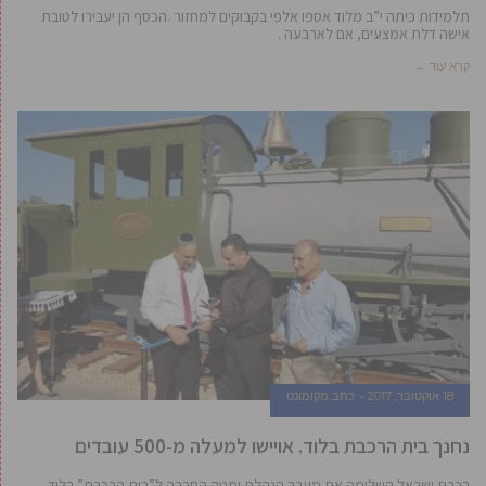
תלמידות כיתה י”ב מלוד אספו אלפי בקבוקים למחזור .הכסף הן יעבירו לטובת
אישה דלת אמצעים, אם לארבעה .
קרא עוד ←
18 אוקטובר, 2017
כתב מקומונט
נחנך בית הרכבת בלוד. אויישו למעלה מ-500 עובדים
רכבת ישראל השלימה את מעבר הנהלת ומטה החברה ל”בית הרכבת” בלוד.