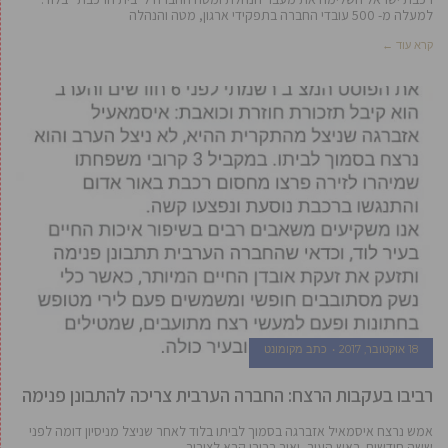
למעלה מ- 500 עובדי החברה בתפקידי ארגון, מטה והנהלה
קרא עוד ←
18 אוקטובר, 2017
כתב מקומונט
רביבו בעקבות הרצח: החברה הערבית צריכה להתבונן פנימה
אמש נרצח איסמאיל אזברגה בסמוך לביתו בלוד לאחר שניצל מניסיון דומה לפני
ששה חודשים. ראש העיר, יאיר רביבו קרא לציבור