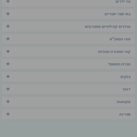
גני ילדים
בתי ספר יסודיים
מרכזים קהילתיים ומועדונים
חוגי המתנ"ס
קווי תחבורה ומוניות
חברת החשמל
בנקים
דואר
מקוואות
ספריות