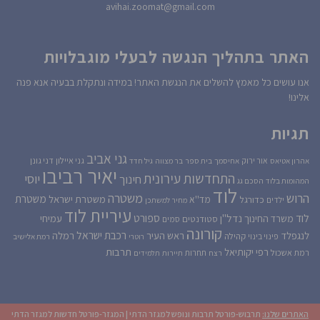
avihai.zoomat@gmail.com
האתר בתהליך הנגשה לבעלי מוגבלויות
אנו עושים כל מאמץ להשלים את הנגשת האתר! במידה ונתקלת בבעיה אנא פנה
אלינו!
תגיות
גני אביב
גני איילון
דני גונן
אור ירוק
אהרון אטיאס
אחיסמך
בית ספר
בר מצווה
גיל חדד
יאיר רביבו
התחדשות עירונית
יוסי
חינוך
המהומות בלוד
הסכם גג
לוד
הרוש
משטרה
משטרת
משטרת ישראל
כדורגל
מד''א
ילדים
מחיר למשתכן
עיריית לוד
לוד
ספורט
נדל''ן
עמיחי
משרד החינוך
סטודנטים
סמים
קורונה
רכבת ישראל
לנגפלד
ראש העיר
רמלה
קהילה
פינוי בינוי
רוטרי
רמת אלישיב
רפי יקותיאל
תרבות
רמת אשכול
תחרות
רצח
תיירות
תלמידים
האתרים שלנו:
תרבוש-פורטל תרבות ונופש למגזר הדתי
|
המגזר-פורטל חדשות למגזר הדתי