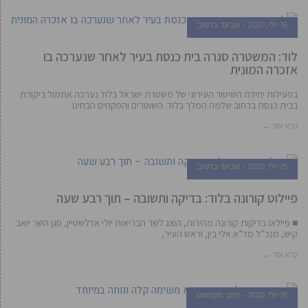
16 יולי, 2020
אביעד ברטוב
לוד: המשטרה סגרה בית כנסת בעיר לאחר שנערכה בו
אזכרה המונית
בפעילות יחידת השיטור העירוני של משטרת ישראל בלוד נערכה אתמול ביקורת
בבית כנסת ברחוב שלמה המלך בלוד. השוטרים והפקחים הבחינו
קרא עוד ←
15 יולי, 2020
אביעד ברטוב
פיילוט קורונה בלוד: בדיקה ותשובה – תוך רבע שעה
■ פיילוט בדיקות קורונה מהירות, הוצג לשר הבריאות יולי אדלשטיין, סגן השר יואב
קיש, מנכ”ל מד”א אלי בין, וראש העיר,
קרא עוד ←
15 יולי, 2020
כתב מקומונט