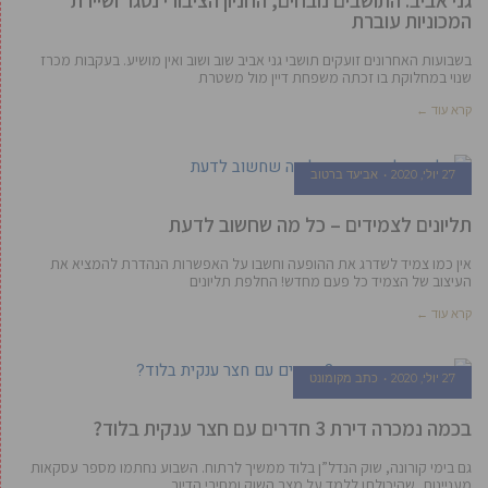
גני אביב: התושבים נובחים, החניון הציבורי נסגר ושיירת
המכוניות עוברת
בשבועות האחרונים זועקים תושבי גני אביב שוב ושוב ואין מושיע. בעקבות מכרז
שנוי במחלוקת בו זכתה משפחת דיין מול משטרת
קרא עוד ←
27 יולי, 2020
אביעד ברטוב
תליונים לצמידים – כל מה שחשוב לדעת
אין כמו צמיד לשדרג את ההופעה וחשבו על האפשרות הנהדרת להמציא את
העיצוב של הצמיד כל פעם מחדש! החלפת תליונים
קרא עוד ←
27 יולי, 2020
כתב מקומונט
בכמה נמכרה דירת 3 חדרים עם חצר ענקית בלוד?
גם בימי קורונה, שוק הנדל”ן בלוד ממשיך לרתוח. השבוע נחתמו מספר עסקאות
מעניינות, שהיכולתן ללמד על מצב השוק ומחירי הדיור