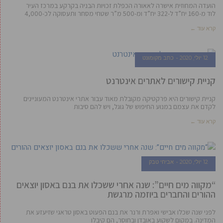
הועדה המחוזית אישרה לאאורה הכפלת זכויות הבניה בקרקע במרכז העיר
לוד מ-160 יח”ד ל-322 יח”ד ומ-500 מ”ר שטחי מסחר ותעסוקה לכ-4,000
קרא עוד ←
12 יולי, 2020
כתב מקומונט
קניית קישורים לאתרים אינטרנט
קניית קישורים היא פרקטיקה מקובלת מאוד עבור אתרי אינטרנט המעוניינים
לקדם את עצמם במנוע החיפוש של גוגל, ויש להם סיבות
קרא עוד ←
12 יולי, 2020
אביחי טבק
“מקווה מים חיים”: שנה אחרי ששכלו את בנם באסון יוצאים
ההורים והחברים ביוזמה מרגשת
לפני שנה שכלו אבישי ואפרת ורנר את בנם הפעוט באסון טראגי שזיעזע את
המדינה. במקום לשקוע באובדן ובחוסר, הם קיבלו