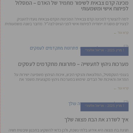
מכינה קדם צבאית לשיפור מתמיד של האדם – המסלול
לפיתוח אישי ומשמעותי
למה להצטרף למכינה קדם צבאית? המכינות הקדם-צבאיות נועדו להעניק
לצעירים מסגרת ייחודית לפיתוח אישי לפני הגיוס לצה”ל. מדובר בשנה משמעותית
קרא עוד ←
1 מרץ, 2025
אריאל אלעזרי
מערכות גיהוץ לתעשייה – פתרונות מתקדמים לעסקים
בענפי הטקסטיל, המלונאות והניקוי היבש, איכות הגיהוץ משפיעה ישירות על
המראה והאיכות של הבדים. שימוש במערכות גיהוץ מקצועיות משפר את
קרא עוד ←
1 מרץ, 2025
אריאל אלעזרי
איך לשדרג את הבת מצווה שלך
חגיגת בת מצווה היא אירוע בלתי נשכח, ולכן כדאי להשקיע בתכנון שיבטיח חוויה