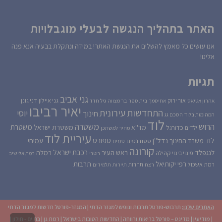
האתר בתהליך הנגשה לבעלי מוגבלויות
אנו עושים כל מאמץ להשלים את הנגשת האתר! במידה ונתקלת בבעיה אנא פנה
אלינו!
תגיות
גני אביב
גני איילון
דני גונן
אור ירוק
אהרון אטיאס
אחיסמך
בית ספר
בר מצווה
גיל חדד
יאיר רביבו
התחדשות עירונית
יוסי
חינוך
המהומות בלוד
הסכם גג
לוד
הרוש
משטרה
משטרת
משטרת ישראל
כדורגל
מד''א
ילדים
מחיר למשתכן
עיריית לוד
לוד
ספורט
נדל''ן
עמיחי
משרד החינוך
סטודנטים
סמים
קורונה
רכבת ישראל
לנגפלד
ראש העיר
רמלה
קהילה
פינוי בינוי
רוטרי
רמת אלישיב
רפי יקותיאל
תרבות
רמת אשכול
תחרות
רצח
תיירות
תלמידים
האתרים שלנו:
תרבוש-פורטל תרבות ונופש למגזר הדתי
|
המגזר-פורטל חדשות למגזר הדתי
|
מודיעין
|
מדינט – פורטל בריאות ורווחה
|
החדשות הטובות בישראל
|
רמת גן
|
בת ים - חולון
|