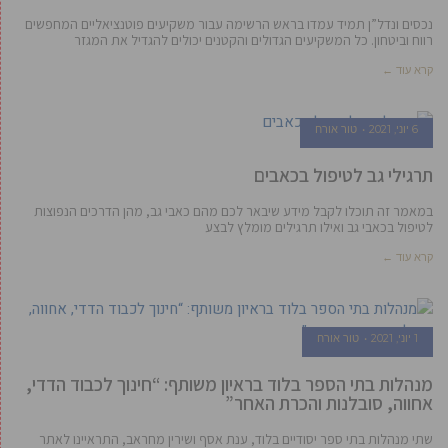
נכסים ונדל”ן תמיד עמדו בראש הרשימה עבור משקיעים פוטנציאליים המחפשים
רווח וביטחון. כל המשקיעים הגדולים והקטנים יכולים להגדיל את המגזר
קרא עוד ←
6 יוני, 2021
טור אורח
תרגילי גב לטיפול בכאבים
במאמר זה תוכלו לקבל מידע שיבאר לכם מהם כאבי גב, מהן הדרכים הנפוצות
לטיפול בכאבי גב ואילו תרגילים מומלץ לבצע
קרא עוד ←
1 יוני, 2021
טור אורח
מנהלות בתי הספר בלוד בראיון משותף: “חינוך לכבוד הדדי,
אחווה, סובלנות והכרת האחר”
שתי מנהלות בתי ספר יסודיים בלוד, ענת אסף ושירין מחראב, התראיינו לאתר