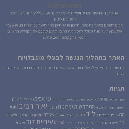
זכויות יוצרים ©
אנו מכבדים זכויות יוצרים ועושים מאמץ לאתר את בעלי הזכויות בצילומים
המגיעים לידינו.
אם נחשפתם באתר לתמונה, סרטון או כל תוכן אחר שיש לכם זכויות בו, אנא צרו
איתנו קשר על מנת שנוכל להסיר את התוכן ולהעניק לכם את הקרדיט הראוי ב:
avihai.zoomat@gmail.com
האתר בתהליך הנגשה לבעלי מוגבלויות
אנו עושים כל מאמץ להשלים את הנגשת האתר! במידה ונתקלת בבעיה אנא פנה
אלינו!
תגיות
גני אביב
גני איילון
דני גונן
אור ירוק
אהרון אטיאס
אחיסמך
בית ספר
בר מצווה
גיל חדד
יאיר רביבו
התחדשות עירונית
יוסי
חינוך
המהומות בלוד
הסכם גג
לוד
הרוש
משטרה
משטרת
משטרת ישראל
כדורגל
מד''א
ילדים
מחיר למשתכן
עיריית לוד
לוד
ספורט
נדל''ן
עמיחי
משרד החינוך
סטודנטים
סמים
קורונה