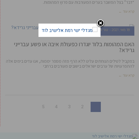
“דבר” בצל המשבר בערים המעורבות עם פרוץ המהומות.
קרא עוד ←
18 מאי, 2021
טור אורח
האם המהומות בלוד יוגדרו כפעולת איבה או פשע עברייני
גרידא?
במקביל לטילים הנוחתים עלינו ללא הרף מזה מספר יממות, אנו עדים בימים אלה
להתפרעויות של ערבים ישראלים בישובים מעורבים ברחבי
קרא עוד ←
5
4
3
2
1