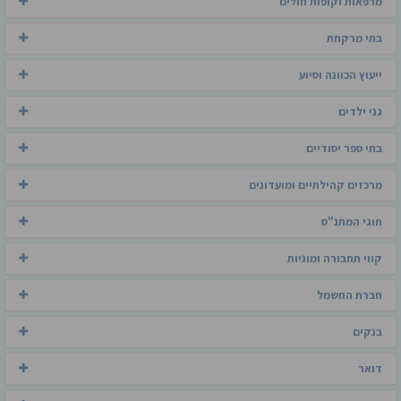
מרפאות וקופות חולים
בתי מרקחת
ייעוץ הכוונה וסיוע
גני ילדים
בתי ספר יסודיים
מרכזים קהילתיים ומועדונים
חוגי המתנ"ס
קווי תחבורה ומוניות
חברת החשמל
בנקים
דואר