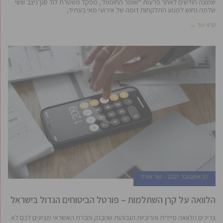
שמונה חודשים לאחר פרעות “שומר החומות”, מפקד משטרת לוד סגן־ניצב ששי
שלמה נחוש למנוע התלקחות דומה של אירועי מאי בעתיד,
קרא עוד ←
20 אוקטובר, 2021
טור אורח
הלוואה על קרן השתלמות – פורטל הביטוחים הגדול בישראל
צריכים הלוואה מיידית והריביות הגבוהות שהבנק וחברת האשראי מציעים לכם לא