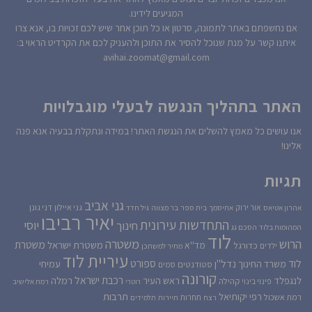
המגיעים לידינו.
אם נחשפתם באתר לתמונה, סרטון או כל תוכן אחר שיש לכם זכויות בו, אנא צרו
איתנו קשר על מנת שנוכל להסיר את התוכן ולהעניק לכם את הקרדיט הראוי ב:
avihai.zoomat@gmail.com
האתר בתהליך הנגשה לבעלי מוגבלויות
אנו עושים כל מאמץ להשלים את הנגשת האתר! במידה ונתקלת בבעיה אנא פנה
אלינו!
תגיות
גני אביב
גני איילון
דני גונן
אור ירוק
אהרון אטיאס
אחיסמך
בית ספר
בר מצווה
גיל חדד
יאיר רביבו
התחדשות עירונית
יוסי
חינוך
המהומות בלוד
הסכם גג
לוד
הרוש
משטרה
משטרת
משטרת ישראל
כדורגל
מד''א
ילדים
מחיר למשתכן
עיריית לוד
לוד
ספורט
נדל''ן
עמיחי
משרד החינוך
סטודנטים
סמים
קורונה
רכבת ישראל
לנגפלד
ראש העיר
רמלה
קהילה
פינוי בינוי
רוטרי
רמת אלישיב
רפי יקותיאל
תרבות
רמת אשכול
תחרות
רצח
תיירות
תלמידים