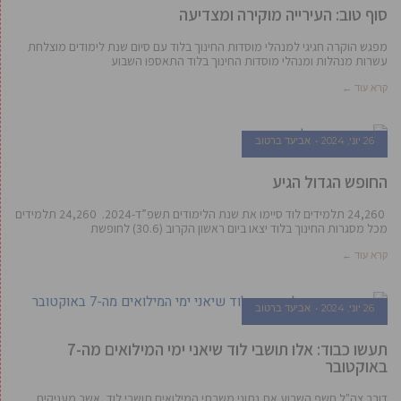
סוף טוב: העירייה מוקירה ומצדיעה
מפגש הוקרה חגיגי למנהלי מוסדות החינוך בלוד עם סיום שנת לימודים מוצלחת
עשרות מנהלות ומנהלי מוסדות החינוך בלוד התאספו השבוע
קרא עוד ←
26 יוני, 2024
אביעד ברטוב
החופש הגדול הגיע
24,260 תלמידים לוד סיימו את שנת הלימודים תשפ”ד-2024. 24,260 תלמידים
מכל מסגרות החינוך בלוד יצאו ביום ראשון הקרוב (30.6) לחופשת
קרא עוד ←
26 יוני, 2024
אביעד ברטוב
תעשו כבוד: אלו תושבי לוד שיאני ימי המילואים מה-7
באוקטובר
דובר צה"ל חשף השבוע את נתוני משרתי המילואים תושבי לוד, אשר מעניקים