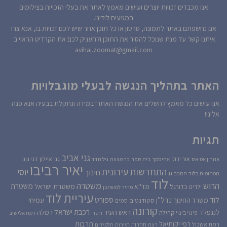
אנו מכבדים זכויות יוצרים ועושים מאמץ לאתר את בעלי הזכויות בצילומים
המגיעים לידינו.
אם נחשפתם באתר לתמונה, סרטון או כל תוכן אחר שיש לכם זכויות בו, אנא צרו
איתנו קשר על מנת שנוכל להסיר את התוכן ולהעניק לכם את הקרדיט הראוי ב:
avihai.zoomat@gmail.com
האתר בתהליך הנגשה לבעלי מוגבלויות
אנו עושים כל מאמץ להשלים את הנגשת האתר! במידה ונתקלת בבעיה אנא פנה
אלינו!
תגיות
גני אביב
גני איילון
דני גונן
אור ירוק
אהרון אטיאס
אחיסמך
בית ספר
בר מצווה
גיל חדד
יאיר רביבו
התחדשות עירונית
יוסי
חינוך
המהומות בלוד
הסכם גג
לוד
הרוש
משטרה
משטרת
משטרת ישראל
כדורגל
מד''א
ילדים
מחיר למשתכן
עיריית לוד
לוד
ספורט
נדל''ן
עמיחי
משרד החינוך
סטודנטים
סמים
קורונה
רכבת ישראל
לנגפלד
ראש העיר
רמלה
קהילה
פינוי בינוי
רוטרי
רמת אלישיב
רפי יקותיאל
תרבות
רמת אשכול
תחרות
רצח
תיירות
תלמידים