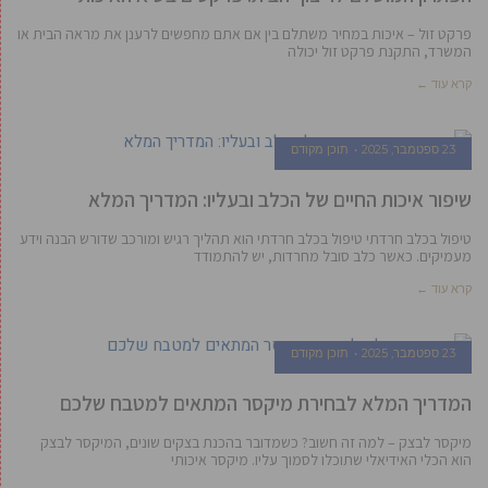
פרקט זול – איכות במחיר משתלם בין אם אתם מחפשים לרענן את מראה הבית או
המשרד, התקנת פרקט זול יכולה
קרא עוד ←
23 ספטמבר, 2025
תוכן מקודם
שיפור איכות החיים של הכלב ובעליו: המדריך המלא
טיפול בכלב חרדתי טיפול בכלב חרדתי הוא תהליך רגיש ומורכב שדורש הבנה וידע
מעמיקים. כאשר כלב סובל מחרדות, יש להתמודד
קרא עוד ←
23 ספטמבר, 2025
תוכן מקודם
המדריך המלא לבחירת מיקסר המתאים למטבח שלכם
מיקסר לבצק – למה זה חשוב? כשמדובר בהכנת בצקים שונים, המיקסר לבצק
הוא הכלי האידיאלי שתוכלו לסמוך עליו. מיקסר איכותי