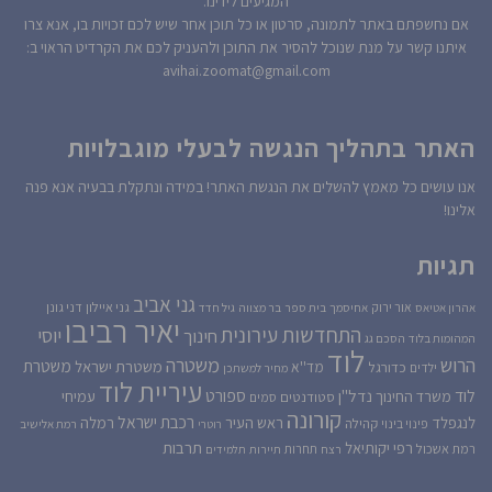
המגיעים לידינו.
אם נחשפתם באתר לתמונה, סרטון או כל תוכן אחר שיש לכם זכויות בו, אנא צרו
איתנו קשר על מנת שנוכל להסיר את התוכן ולהעניק לכם את הקרדיט הראוי ב:
avihai.zoomat@gmail.com
האתר בתהליך הנגשה לבעלי מוגבלויות
אנו עושים כל מאמץ להשלים את הנגשת האתר! במידה ונתקלת בבעיה אנא פנה
אלינו!
תגיות
גני אביב
גני איילון
דני גונן
אור ירוק
אהרון אטיאס
אחיסמך
בית ספר
בר מצווה
גיל חדד
יאיר רביבו
התחדשות עירונית
יוסי
חינוך
המהומות בלוד
הסכם גג
לוד
הרוש
משטרה
משטרת
משטרת ישראל
כדורגל
מד''א
ילדים
מחיר למשתכן
עיריית לוד
לוד
ספורט
נדל''ן
עמיחי
משרד החינוך
סטודנטים
סמים
קורונה
רכבת ישראל
לנגפלד
ראש העיר
רמלה
קהילה
פינוי בינוי
רוטרי
רמת אלישיב
רפי יקותיאל
תרבות
רמת אשכול
תחרות
רצח
תיירות
תלמידים