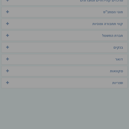
מרכזים קהילתיים ומועדונים
חוגי המתנ"ס
קווי תחבורה ומוניות
חברת החשמל
בנקים
דואר
מקוואות
ספריות