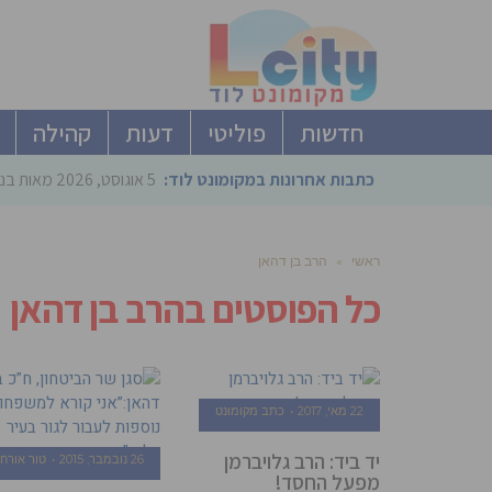
חדשות
פוליטי
דעות
קהילה
כתבות אחרונות במקומונט לוד:
5 אוגוסט, 2026
מאות בני
ראשי
»
הרב בן דהאן
כל הפוסטים ב
הרב בן דהאן
22 מאי, 2017
כתב מקומונט
יד ביד: הרב גלויברמן
26 נובמבר, 2015
טור אורח
מפעל החסד!