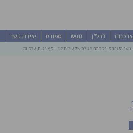
צרכנות
נדל”ן
נופש
ספורט
יצירת קשר
 נוער השתתפו במתחם הלילה של עיריית לוד: “קיץ בטוח, ערכי ומהנה”