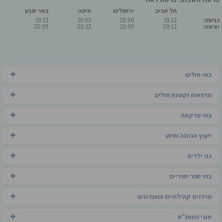
תל אביב
ירושלים
חיפה
באר שבע
כניסה:
19:12
18:50
19:03
19:11
יציאה:
20:11
20:09
20:12
20:09
בתי חולים
מרפאות וקופות חולים
בתי מרקחת
ייעוץ הכוונה וסיוע
גני ילדים
בתי ספר יסודיים
מרכזים קהילתיים ומועדונים
חוגי המתנ"ס