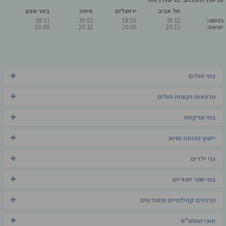
תל אביב
ירושלים
חיפה
באר שבע
כניסה:
19:12
18:50
19:03
19:11
יציאה:
20:11
20:09
20:12
20:09
בתי חולים
מרפאות וקופות חולים
בתי מרקחת
ייעוץ הכוונה וסיוע
גני ילדים
בתי ספר יסודיים
מרכזים קהילתיים ומועדונים
חוגי המתנ"ס