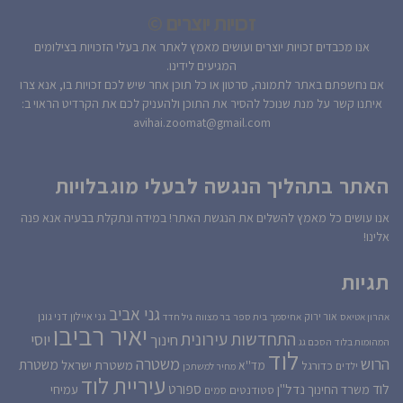
זכויות יוצרים ©
אנו מכבדים זכויות יוצרים ועושים מאמץ לאתר את בעלי הזכויות בצילומים
המגיעים לידינו.
אם נחשפתם באתר לתמונה, סרטון או כל תוכן אחר שיש לכם זכויות בו, אנא צרו
איתנו קשר על מנת שנוכל להסיר את התוכן ולהעניק לכם את הקרדיט הראוי ב:
avihai.zoomat@gmail.com
האתר בתהליך הנגשה לבעלי מוגבלויות
אנו עושים כל מאמץ להשלים את הנגשת האתר! במידה ונתקלת בבעיה אנא פנה
אלינו!
תגיות
גני אביב
גני איילון
דני גונן
אור ירוק
אהרון אטיאס
אחיסמך
בית ספר
בר מצווה
גיל חדד
יאיר רביבו
התחדשות עירונית
יוסי
חינוך
המהומות בלוד
הסכם גג
לוד
הרוש
משטרה
משטרת
משטרת ישראל
כדורגל
מד''א
ילדים
מחיר למשתכן
עיריית לוד
לוד
ספורט
נדל''ן
עמיחי
משרד החינוך
סטודנטים
סמים