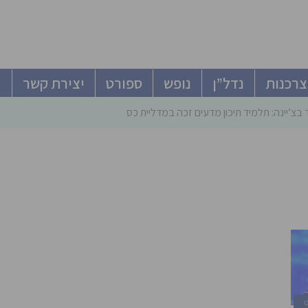
צרכנות
נדל”ן
נופש
ספורט
יצירת קשר
וד בצ’יינה: תלמיד תיכון מדעים זכה במדליית כסף באולימפיא
ט