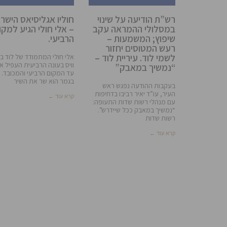
רש”ת הודיעה על שינוי
חוליו אגליסיאס הישרא
במסלולי ההמראה עקב
– אלי חולי הגיע למקו
שיפוץ; המשמעות –
הרביעי.
רעש המטוסים יחזור
לשמי לוד. עיריית לוד –
אלי חולי המתמודד של לוד ב
וויס בעונה הרביעית העפיל 
“נמשיך במאבק”
עד המקום הרביעי והמכובד.
בגמר הוא שר את השיר
בעקבות ההודעה נפגש ראש
העיר, עו”ד יאיר רביבו בדחיפות
קרא עוד ←
עם מנהלי רשות שדות התעופה:
“נמשיך במאבק ככל שיידרש”.
רשות שדות
קרא עוד ←