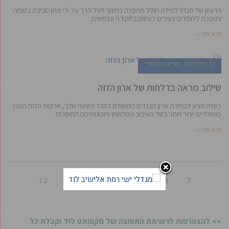
הרעיון של מגדל למידה חולל מהפכה בחינוך לגיל הרך על ידי מתן סביבה בטוחה
ותומכת ללומדים צעירים לעסוק בחקירה עצמאית.
קרא עוד ←
10 יולי, 2023
אריאל אלעזרי
שילוב מראה בדלתות של ארון הזזה
כשזה מגיע לבחירת ארון הבגדים המושלם לחדר השינה שלך, ארונות הזזה הפכו
פופולריים יותר ויותר בשל העיצוב המלוטש ותכונותיהם החוסכות
קרא עוד ←
13
12
11
10
9
8
7
>> להצטרפות לרשימת התפוצה של מקומונט לוד וקבלת כל