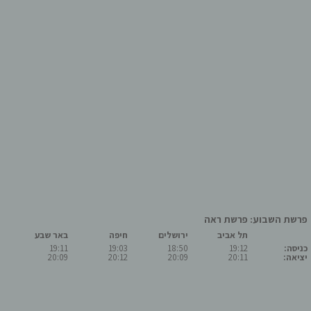
פרשת השבוע: פרשת ראה
תל אביב
ירושלים
חיפה
באר שבע
כניסה:
19:12
18:50
19:03
19:11
יציאה:
20:11
20:09
20:12
20:09