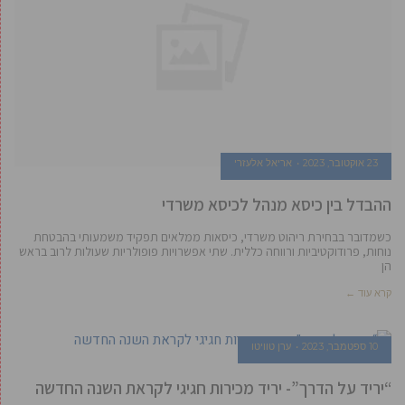
23 אוקטובר, 2023
אריאל אלעזרי
ההבדל בין כיסא מנהל לכיסא משרדי
כשמדובר בבחירת ריהוט משרדי, כיסאות ממלאים תפקיד משמעותי בהבטחת
נוחות, פרודוקטיביות ורווחה כללית. שתי אפשרויות פופולריות שעולות לרוב בראש
הן
קרא עוד ←
10 ספטמבר, 2023
ערן טוויטו
“יריד על הדרך”- יריד מכירות חגיגי לקראת השנה החדשה