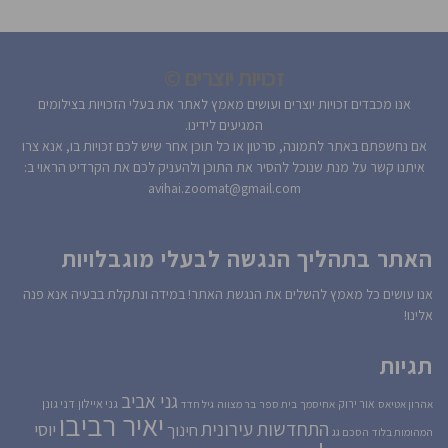
זכויות יוצרים ©
אנו מכבדים זכויות יוצרים ועושים מאמץ לאתר את בעלי הזכויות בצילומים
המגיעים לידינו.
אם נחשפתם באתר לתמונה, סרטון או כל תוכן אחר שיש לכם זכויות בו, אנא צרו
איתנו קשר על מנת שנוכל להסיר את התוכן ולהעניק לכם את הקרדיט הראוי ב:
avihai.zoomat@gmail.com
האתר בתהליך הנגשה לבעלי מוגבלויות
אנו עושים כל מאמץ להשלים את הנגשת האתר! במידה ונתקלת בבעיה אנא פנה
אלינו!
תגיות
גני אביב
גני איילון
דני גונן
אור ירוק
אהרון אטיאס
אחיסמך
בית ספר
בר מצווה
גיל חדד
יאיר רביבו
התחדשות עירונית
יוסי
חינוך
המהומות בלוד
הסכם גג