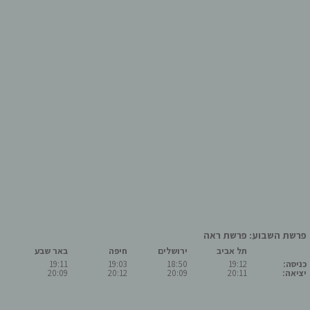
פרשת השבוע: פרשת ראה
תל אביב
ירושלים
חיפה
באר שבע
כניסה:
19:12
18:50
19:03
19:11
יציאה:
20:11
20:09
20:12
20:09