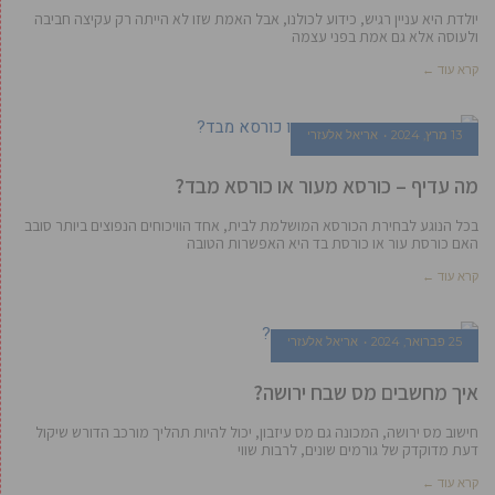
יולדת היא עניין רגיש, כידוע לכולנו, אבל האמת שזו לא הייתה רק עקיצה חביבה
ולעוסה אלא גם אמת בפני עצמה
קרא עוד ←
13 מרץ, 2024
אריאל אלעזרי
מה עדיף – כורסא מעור או כורסא מבד?
בכל הנוגע לבחירת הכורסא המושלמת לבית, אחד הוויכוחים הנפוצים ביותר סובב
האם כורסת עור או כורסת בד היא האפשרות הטובה
קרא עוד ←
25 פברואר, 2024
אריאל אלעזרי
איך מחשבים מס שבח ירושה?
חישוב מס ירושה, המכונה גם מס עיזבון, יכול להיות תהליך מורכב הדורש שיקול
דעת מדוקדק של גורמים שונים, לרבות שווי
קרא עוד ←