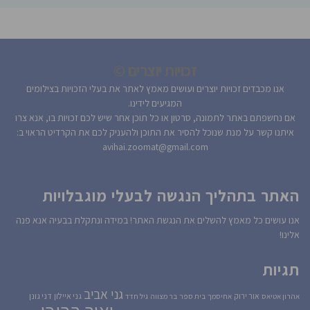
זכויות יוצרים ©
אנו מכבדים זכויות יוצרים ועושים מאמץ לאתר את בעלי הזכויות בצילומים
המגיעים לידינו.
אם נחשפתם באתר לתמונה, סרטון או כל תוכן אחר שיש לכם זכויות בו, אנא צרו
איתנו קשר על מנת שנוכל להסיר את התוכן ולהעניק לכם את הקרדיט הראוי ב:
avihai.zoomat@gmail.com
האתר בתהליך הנגשה לבעלי מוגבלויות
אנו עושים כל מאמץ להשלים את הנגשת האתר! במידה ונתקלת בבעיה אנא פנה
אלינו!
תגיות
גני אביב
גני איילון
דני גונן
אור ירוק
אהרון אטיאס
אחיסמך
בית ספר
בר מצווה
גיל חדד