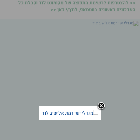
>> להצטרפות לרשימת התפוצה של מקומונט לוד וקבלת כל
העדכונים ראשונים בווטסאפ, לחץ/י כאן <<