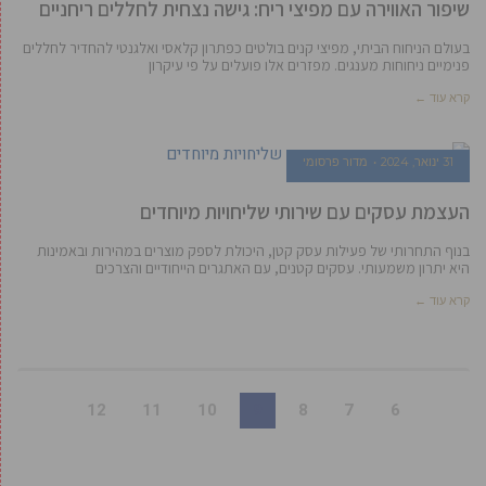
שיפור האווירה עם מפיצי ריח: גישה נצחית לחללים ריחניים
בעולם הניחוח הביתי, מפיצי קנים בולטים כפתרון קלאסי ואלגנטי להחדיר לחללים
פנימיים ניחוחות מענגים. מפזרים אלו פועלים על פי עיקרון
קרא עוד ←
31 ינואר, 2024
מדור פרסומי
העצמת עסקים עם שירותי שליחויות מיוחדים
בנוף התחרותי של פעילות עסק קטן, היכולת לספק מוצרים במהירות ובאמינות
היא יתרון משמעותי. עסקים קטנים, עם האתגרים הייחודיים והצרכים
קרא עוד ←
12
11
10
9
8
7
6