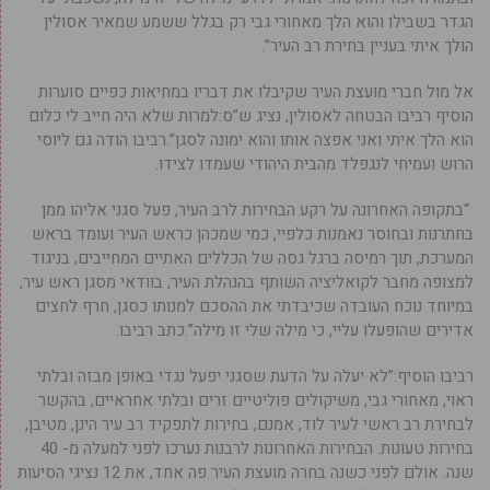
הגדר בשבילו והוא הלך מאחורי גבי רק בגלל ששמע שמאיר אסולין
הולך איתי בעניין בחירת רב העיר”.
אל מול חברי מועצת העיר שקיבלו את דבריו במחיאות כפיים סוערות
הוסיף רביבו הבטחה לאסולין, נציג ש”ס:למרות שלא היה חייב לי כלום
הוא הלך איתי ואני אפצה אותו והוא ימונה לסגן”.רביבו הודה גם ליוסי
הרוש ועמיחי לנגפלד מהבית היהודי שעמדו לצידו.
“בתקופה האחרונה על רקע הבחירות לרב העיר, פעל סגני אליהו ממן
בחתרנות ובחוסר נאמנות כלפיי, כמי שמכהן כראש העיר ועומד בראש
המערכת, תוך רמיסה ברגל גסה של הכללים האתיים המחייבים, בניגוד
למצופה מחבר לקואליציה השותף בהנהלת העיר, בוודאי מסגן ראש עיר,
במיוחד נוכח העובדה שכיבדתי את ההסכם למנותו כסגן, חרף לחצים
אדירים שהופעלו עליי, כי מילה שלי זו מילה”.כתב רביבו.
רביבו הוסיף:”לא יעלה על הדעת שסגני יפעל נגדי באופן מבזה ובלתי
ראוי, מאחורי גבי, משיקולים פוליטיים זרים ובלתי אחראיים, בהקשר
לבחירת רב ראשי לעיר לוד, אמנם, בחירות לתפקיד רב עיר הינן, מטיבן,
בחירות טעונות. הבחירות האחרונות לרבנות נערכו לפני למעלה מ- 40
שנה. אולם לפני כשנה בחרה מועצת העיר פה אחד, את 12 נציגי הסיעות