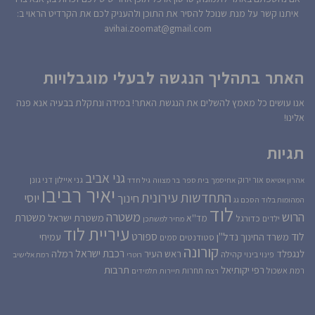
איתנו קשר על מנת שנוכל להסיר את התוכן ולהעניק לכם את הקרדיט הראוי ב:
avihai.zoomat@gmail.com
האתר בתהליך הנגשה לבעלי מוגבלויות
אנו עושים כל מאמץ להשלים את הנגשת האתר! במידה ונתקלת בבעיה אנא פנה
אלינו!
תגיות
גני אביב
גני איילון
דני גונן
אור ירוק
אהרון אטיאס
אחיסמך
בית ספר
בר מצווה
גיל חדד
יאיר רביבו
התחדשות עירונית
יוסי
חינוך
המהומות בלוד
הסכם גג
לוד
הרוש
משטרה
משטרת
משטרת ישראל
כדורגל
מד''א
ילדים
מחיר למשתכן
עיריית לוד
לוד
ספורט
נדל''ן
עמיחי
משרד החינוך
סטודנטים
סמים
קורונה
רכבת ישראל
לנגפלד
ראש העיר
רמלה
קהילה
פינוי בינוי
רוטרי
רמת אלישיב
רפי יקותיאל
תרבות
רמת אשכול
תחרות
רצח
תיירות
תלמידים