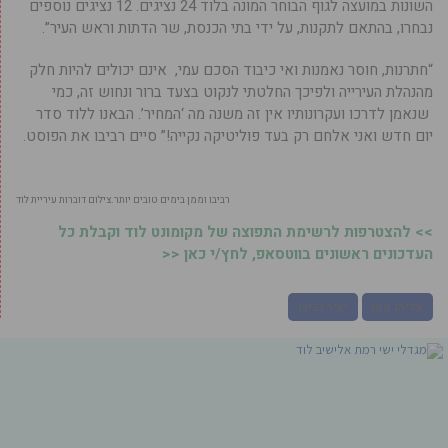
השונות במועצה לגוף הבוחר המונה בלוד 24 נציגים. 12 נציגים נוספים
נבחרו, בהתאם לתקנות, על ידי בתי הכנסת, שר הדתות וראש העיר”.
“חתרנות, חוסר נאמנות ואי כיבוד הסכם עמי, אינם יכולים להיות חלק
מהנהלת העירייה ולפיכך החלטתי לנקוט בצעד ברור ונחוש זה, כמי
שנאמן לדרכו ועקרונותיו אין זה משנה מה ‘המחיר’. הבאנו ללוד סדר
יום חדש ואני אלחם רק בעד פוליטיקה נקייה!” סיים רביבו את הפוסט.
רביבו וממן בימים טובים יותר.צילום דוברות עיריית לוד
>> להצטרפות לרשימת התפוצה של מקומונט לוד וקבלת כל
העדכונים ראשונים בווטסאפ, לחץ/י כאן <<
אליהו ממן
יאיר רביבו