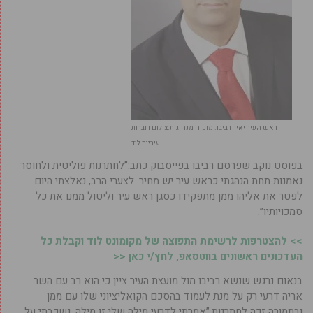
ראש העיר יאיר רביבו. מוכיח מנהיגות.צילום דוברות
עיריית לוד
בפוסט נוקב שפרסם רביבו בפייסבוק כתב:”לחתרנות פוליטית ולחוסר
נאמנות תחת הנהגתי כראש עיר יש מחיר. לצערי הרב, נאלצתי היום
לפטר את אליהו ממן מתפקידו כסגן ראש עיר וליטול ממנו את כל
סמכויותיו”.
>> להצטרפות לרשימת התפוצה של מקומונט לוד וקבלת כל
העדכונים ראשונים בווטסאפ, לחץ/י כאן <<
בנאום נרגש שנשא רביבו מול מועצת העיר ציין כי הוא רב עם השר
אריה דרעי רק על מנת לעמוד בהסכם הקואליציוני שלו עם ממן
ובתמורה זכה לחתרנות:”אמרתי לדרעי מילה שלי זו מילה, נשכבתי על