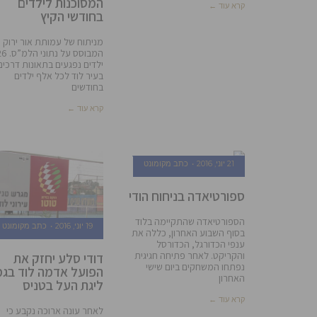
המסוכנות לילדים
קרא עוד ←
בחודשי הקיץ
מניתוח של עמותת אור ירוק
המבוסס על נת
ילדים נפגעים בתאונות דרכים
בעיר לוד לכל אלף ילדים
בחודשים
קרא עוד ←
21 יוני, 2016
כתב מקומונט
ספורטיאדה בניחוח הודי
הספורטיאדה שהתקיימה בלוד
19 יוני, 2016
כתב מקומונט
בסוף השבוע האחרון, כללה את
ענפי הכדורגל, הכדורסל
והקריקט. לאחר פתיחה חגיגית
דודי סלע יחזק את
נפתחו המשחקים ביום שישי
הפועל אדמה לוד בגמ
האחרון
ליגת העל בטניס
קרא עוד ←
לאחר עונה ארוכה נקבע כי