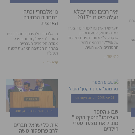
יאיר רביבו מתחייב:לא
נוי אלבחרי זכתה
נעלה מיסים ב2017
בתחרות הכתיבה
טרת
הארצית
תעריפי הארנונה למגורים יישארו
כמו ב-2016, למעט עדכון
נוי אלבחרי תלמידת כיתה ו’ בבית
שנקבע ע”י משרד הפנים בשיעור
הספר “גני יער”, זכתה בפרס
מוש
של 1.77% בהתאם לחוק
אגודת הסופרים העבריים
ההסדרים. ראש העיר,
בתחרות הכתיבה הארצית לשנת
תשע”ו.
קרא עוד ←
קרא עוד ←
21 יוני, 2016
כתב מקומונט
שבוע הספר
21 יוני, 2016
כתב מקומונט
בעיצומו.”הנסיך הקטן”
מוביל את מצעד ספרי
אות כל ישראל חברים
הילדים
רים
לרב פרופסור משה