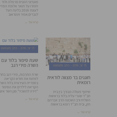
מועדוני הטניס מרמלה ולוד
יתחרו על תואר אלופת המדי
לעונת 2016 בליגת העל
לגברים.אמיר וינטראוב
קרא עוד ←
13 יוני, 2016
כתב מקומונט
שעת סיפור בלוד עם
השרה מירי רגב
15 יוני, 2016
כתב מקומונט
שרת התרבות, מירי רגב בחר
חוגגים בר מצווה לודאית
לפתוח את חודש הקריאה
רומאית
בספרייה העירונית בלוד.השר
הקריאה לילדים את הסיפור
”דירה להשכיר”.סגן השר איוב
שיתוף פעולה מבורך בין בית
חב”ד שערי עליה בלוד בראשות
קרא עוד ←
השליח ורב השכונה הרב אברהם
חזן, ובית חב”ד רומא בראשות
קרא עוד ←