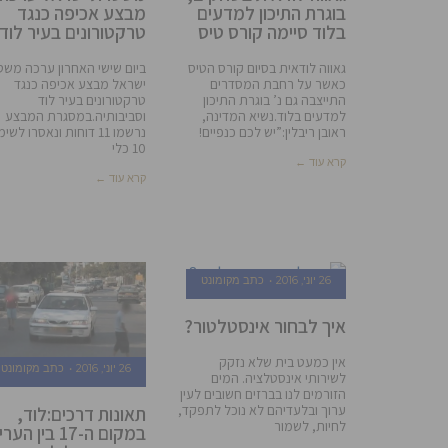
בוגרת התיכון למדעים
מבצע אכיפה כנגד
בלוד סיימה קורס טיס
טרקטורונים בעיר לוד
גאווה לודאית בסיום קורס הטיס
ביום שישי האחרון ערכה מש
כאשר על רחבת המסדרים
ישראל מבצע אכיפה כנגד
התייצבה גם נ’ בוגרת התיכון
טרקטורונים בעיר לוד
למדעים בלוד.נשיא המדינה,
וסביבותיה.במסגרת המבצע
ראובן ריבלין:”יש לכם כנפיים!
נרשמו 11 דוחות ונאסרו לשי
10 כלי
קרא עוד ←
קרא עוד ←
26 יוני, 2016
כתב מקומונט
איך לבחור אינסטלטור?
אין כמעט בית שלא נזקק
26 יוני, 2016
כתב מקומונט
לשירותי אינסטלציה. המים
הזורמים לנו בברזים חשובים לעין
ערוך ובלעדיהם לא נוכל לתפקד,
תאונות דרכים:לוד,
לחיות, לשמור
במקום ה-17 בין הע