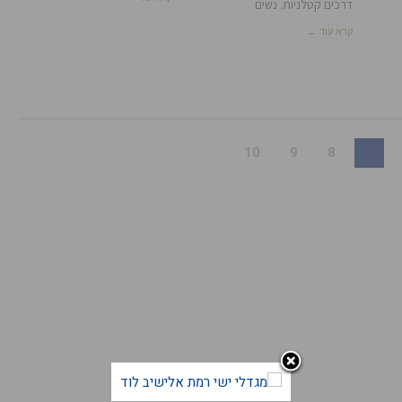
דרכים קטלניות. נשים
קרא עוד ←
10
9
8
7