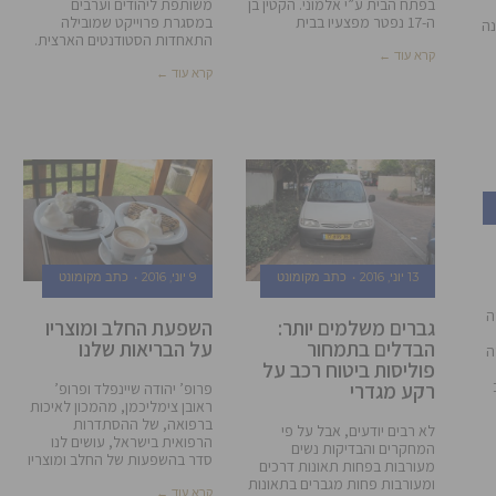
בפתח הבית ע”י אלמוני. הקטין בן
משותפת ליהודים וערבים
ה-17 נפטר מפצעיו בבית
במסגרת פרוייקט שמובילה
נה
התאחדות הסטודנטים הארצית.
קרא עוד ←
קרא עוד ←
13 יוני, 2016
כתב מקומונט
9 יוני, 2016
כתב מקומונט
ה
גברים משלמים יותר:
השפעת החלב ומוצריו
הבדלים בתמחור
על הבריאות שלנו
ה
פוליסות ביטוח רכב על
רקע מגדרי
פרופ’ יהודה שיינפלד ופרופ’
ראובן צימליכמן, מהמכון לאיכות
ברפואה, של ההסתדרות
לא רבים יודעים, אבל על פי
הרפואית בישראל, עושים לנו
המחקרים והבדיקות נשים
סדר בהשפעות של החלב ומוצריו
מעורבות בפחות תאונות דרכים
ומעורבות פחות מגברים בתאונות
קרא עוד ←