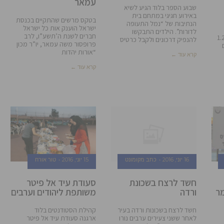
עמאר
שבוע הספר בלוד הגיע לשיא
באירוע חגיגי במתחם בית
בטקס מרשים שהתקיים בכנסת
הנתיבות של “נמל התעופה
ישראל הוענק אות כל ישראל
לדורות”. הילדים התבקשו
חברים לשנת ה’תשע”ו, לרב
וני הלמ”ס. 1.26
להנפיק דרכונים ולקבל כרטיס
פרופסור משה עמאר, יו”ר מכון
“אורות יהדות
קרא עוד ←
קרא עוד ←
16 יוני, 2016
כתב מקומונט
15 יוני, 2016
טור אורח
חשד לרצח בשכונת
סעודת עיד אל פיטר
ר
ורדה
משותפת ליהודים וערבים
חשד לרצח בשכונות ורדה בעיר
קהילת הסטודנטים בלוד
לאחר ששני צעירים ערבים נורו
ארגנה סעודת עיד אל פיטר