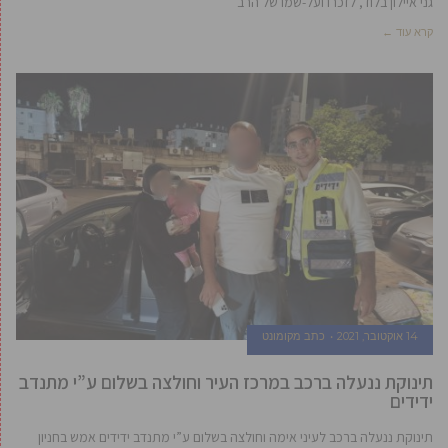
גני איילון בלוד, לזכרו ועל-שמו של הרב
קרא עוד ←
14 אוקטובר, 2021
כתב מקומונט
תינוקת ננעלה ברכב במרכז העיר וחולצה בשלום ע”י מתנדב
ידידים
תינוקת ננעלה ברכב לעיני אימה וחולצה בשלום ע”י מתנדב ידידים אמש בחניון