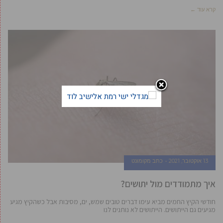
קרא עוד ←
13 אוקטובר, 2021
כתב מקומונט
איך מתמודדים מול יתושים?
חודשי הקיץ החמים מביא עימו דברים טובים שמש, ים, מסיבות אבל כשהקיץ מגיע
מגיעים גם הייתושים. הייתושים לא נותנים לנו