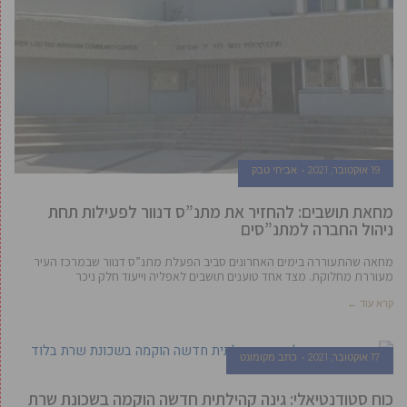
19 אוקטובר, 2021
אביחי טבק
מחאת תושבים: להחזיר את מתנ”ס דנוור לפעילות תחת
ניהול החברה למתנ”סים
מחאה שהתעוררה בימים האחרונים סביב הפעלת מתנ”ס דנוור שבמרכז העיר
מעוררת מחלוקת. מצד אחד טוענים תושבים לאפליה וייעוד חלק ניכר
קרא עוד ←
17 אוקטובר, 2021
כתב מקומונט
כוח סטודנטיאלי: גינה קהילתית חדשה הוקמה בשכונת שרת