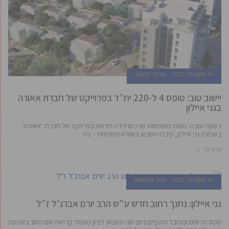
14 אוקטובר, 2021
אביעד ברטוב
יישוב טוב: טופס 4 ל-220 יח”ד בפרוייקט של חברת אאורה
בגני איילון
בשעה טובה: מאות משפחות שרכשו דירה חדשה בפרויקט של חברת ‘אאורה’
בשכונת גני איילון, קיבלו השבוע בשורה משמחת – בה
קרא עוד ←
14 אוקטובר, 2021
כתב מקומונט
גני איילון: נחנך רחוב חדש ע”ש הרב יורם אברג’ל ז”ל
טקס מרשים ומכובד התקיים ביום שני השבוע לציון מעמד קריאת שם רחוב בשכונת