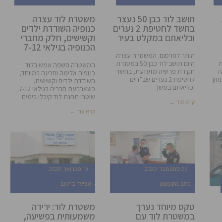
תושב לוד כבן 50 נעצר
משטרת לוד עצרה
בחשד לחטיפת 2 נערים
כנופיה השודדת ילדים
וכליאתם במקלט בעיר
וקשישים, חלק מחברי
הכנופיה בגילאי 7-12
הותר לפרסום: המשטרה עצרה
ת
היום תושב לוד כבן 50 במסגרת
המשטרה חשפה אמש בלוד
ה
חקירת פרשיה מזעזעת, בחשד
כנופיה אלימה וחריגה במיוחד,
חון
לחטיפת 2 נערים שב”חים
השודדת ילדים וקשישים,
וכליאתם במשך
כשארבעת חבריה בגילאי 7-12.
שוטרי תחנת לוד קיבלו בימים
קרא עוד ←
קרא עוד ←
25 ספטמבר, 2020
19 פברואר, 2020
כתב מקומונט
אביעד ברטוב
טקס מיוחד נערך
משטרת לוד: ירידה
במשטרת לוד עם
משמעותית בפשיעה,