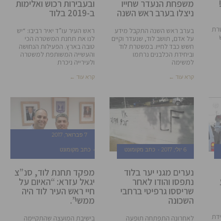
משפחת הנעדר שחייו
ובעבירות רכוש ואלימות
ניצלו בערב ראש השנה
ב-2019 בלוד
רת
בערב ראש השנה התקבל מידע
ראש העיר עו”ד יאיר רביבו: “יש
על אדם, תושב לוד, שנעדר וקיים
לנו את תחנת המשטרה הכי
חשש כבד לחייו. במשטרת לוד
טובה בארץ. הפעילות הנחושה
וביחידת הכלבנים נרתמו
והעשייה המשותפת למשטרה
למשימה
ולעירייה ניכרת
קרא עוד ←
קרא עוד ←
7 פברואר, 2017
6 יולי, 2017
כתב מקומונט
כתב מקומונט
נערים מגני יער בלוד
מפקד תחנת לוד, סנ”צ
נתפסו והודו לאחר
יגאל עזרא: “האיום על
שריססו גרפיטי ברחבי
חיי ראש העיר לוד היה
השכונה
ממשי”.
דת
לאחרונה התפתחה תופעה
בישיבת המועצה שהתקיימה