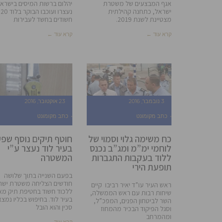
אגף המבצעים של משטרת
יהלום ברשות המיסים בישרא
ישראל, כתחנה קהילתית
נעצרו ועוכבו הבוקר בלוד 20
מצטיינת לשנת 2019.
חשודים בחשד לעבירות
קרא עוד ←
קרא עוד ←
3 נובמבר, 2016
23 אוקטובר, 2016
כתב מקומונט
כתב מקומונט
כח משימה גלוי וסמוי של
חוטף תיקים נוסף שפ
לוחמי ימ”מ ומג”ב נכנס
בעיר לוד נעצר ע”י
ללוד בעקבות התגברות
המשטרה
תופעת הירי
בפעם השנייה בתוך שלושה
חודשים הצליחה משטרת ישר
ראש העיר עו”ד יאיר רביבו קיים
ללכוד חשוד בחטיפת תיק מא
שיחות רבות עם ראש הממשלה,
בעיר לוד. בחיפוש בכליו נמצ
השר לביטחון הפנים, המפכ”ל,
סכין והוא הובל
וסגל הפיקוד הבכיר מהמחוז
ומהמרחב
קרא עוד ←