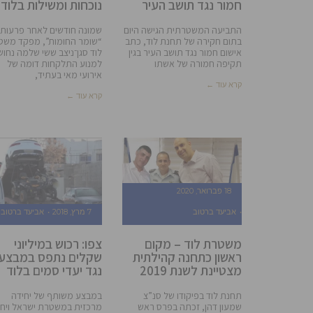
חמור נגד תושב העיר
נוכחות ומשילות בלוד!
התביעה המשטרתית הגישה היום
שמונה חודשים לאחר פרעות
בתום חקירה של תחנת לוד, כתב
“שומר החומות”, מפקד משט
אישום חמור נגד תושב העיר בגין
לוד סגן־ניצב ששי שלמה נחוש
תקיפה חמורה של אשתו
למנוע התלקחות דומה של
אירועי מאי בעתיד,
קרא עוד ←
קרא עוד ←
18 פברואר, 2020
אביעד ברטוב
7 מרץ, 2018
אביעד ברטוב
משטרת לוד – מקום
צפו: רכוש במיליוני
ראשון כתחנה קהילתית
שקלים נתפס במבצע
מצטיינת לשנת 2019
נגד יעדי סמים בלוד
תחנת לוד בפיקודו של סנ”צ
במבצע משותף של יחידה
שמעון דהן, זכתה בפרס ראש
מרכזית במשטרת ישראל ויחי