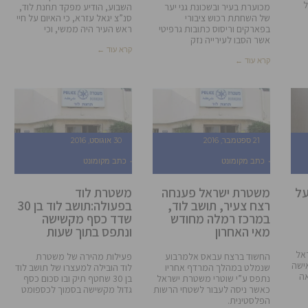
ל
מכוערת בעיר ובשכונת גני יער
השבוע, הודיע מפקד תחנת לוד,
של השחתת רכוש ציבורי
סנ”צ יגאל עזרא, כי האיום על חיי
בפארקים וריסוס כתובות גרפיטי
ראש העיר היה ממשי, וכי
אשר הסבו לעירייה נזק
קרא עוד ←
קרא עוד ←
21 ספטמבר, 2016
30 אוגוסט, 2016
כתב מקומונט
כתב מקומונט
על
משטרת ישראל פענחה
משטרת לוד
רצח צעיר, תושב לוד,
בפעולה:תושב לוד בן 30
במרכז רמלה מחודש
שדד כסף מקשישה
מאי האחרון
ונתפס בתוך שעות
אל
החשוד ברצח עבאס אלמרבוע
פעילות מהירה של משטרת
ישה
שנמלט במהלך המרדף אחריו
לוד הובילה למעצרו של תושב לוד
אה
נתפס ע”י שוטרי משטרת ישראל
בן 30 שחטף תיק ובו סכום כסף
כאשר ניסה לעבור לשטחי הרשות
גדול מקשישה בסמוך לכספומט
הפלסטינית.