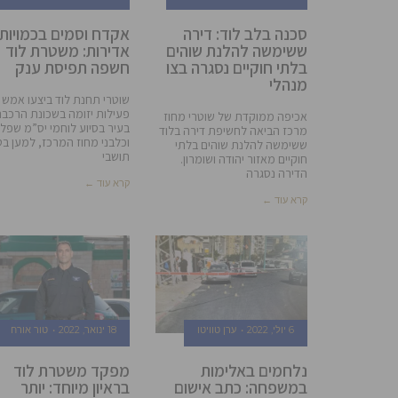
סכנה בלב לוד: דירה
אקדח וסמים בכמויות
ששימשה להלנת שוהים
אדירות: משטרת לוד
בלתי חוקיים נסגרה בצו
חשפה תפיסת ענק
מנהלי
שוטרי תחנת לוד ביצעו אמש
פעילות יזומה בשכונת הרכב
אכיפה ממוקדת של שוטרי מחוז
בעיר בסיוע לוחמי יס”מ שפל
מרכז הביאה לחשיפת דירה בלוד
וכלבני מחוז המרכז, למען בט
ששימשה להלנת שוהים בלתי
תושבי
חוקיים מאזור יהודה ושומרון.
הדירה נסגרה
קרא עוד ←
קרא עוד ←
6 יולי, 2022
ערן טוויטו
18 ינואר, 2022
טור אורח
נלחמים באלימות
מפקד משטרת לוד
במשפחה: כתב אישום
בראיון מיוחד: יותר